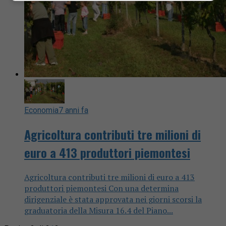
Economia
7 anni fa
Agricoltura contributi tre milioni di
euro a 413 produttori piemontesi
Agricoltura contributi tre milioni di euro a 413
produttori piemontesi Con una determina
dirigenziale è stata approvata nei giorni scorsi la
graduatoria della Misura 16.4 del Piano...