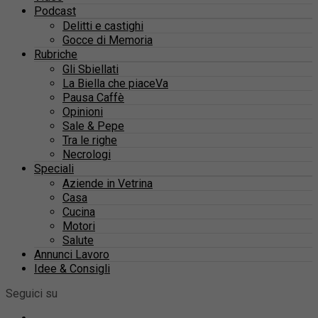
Podcast
Delitti e castighi
Gocce di Memoria
Rubriche
Gli Sbiellati
La Biella che piaceVa
Pausa Caffè
Opinioni
Sale & Pepe
Tra le righe
Necrologi
Speciali
Aziende in Vetrina
Casa
Cucina
Motori
Salute
Annunci Lavoro
Idee & Consigli
Seguici su