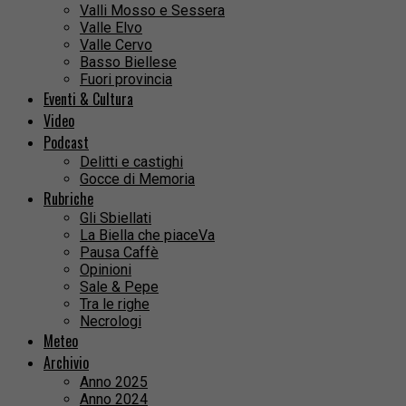
Valli Mosso e Sessera
Valle Elvo
Valle Cervo
Basso Biellese
Fuori provincia
Eventi & Cultura
Video
Podcast
Delitti e castighi
Gocce di Memoria
Rubriche
Gli Sbiellati
La Biella che piaceVa
Pausa Caffè
Opinioni
Sale & Pepe
Tra le righe
Necrologi
Meteo
Archivio
Anno 2025
Anno 2024