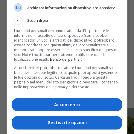
Archiviare informazioni su dispositivo e/o accedervi
Scopri di più
Attualità
7 anni fa
I tuoi dati personali verranno trattati da 431 partner e le
informazioni raccolte dal tuo dispositivo (come cookie,
identificatori univoci e altri dati del dispositivo) potrebbero
NON E’ UNO SCHERZO La Regione
essere condivise con questi ultimi, da loro visualizzate e
memorizzate oppure essere usate nello specifico da questo
Piemonte cerca cimici asiatiche da
sito. Noi e i nostri partner potremmo utilizzare dati di
localizzazione esatti.
Elenco dei partner
.
allevamento
Alcuni fornitori potrebbero trattare i tuoi dati personali sulla
base dell'interesse legittimo, al quale puoi opporti gestendo
le tue opzioni qui sotto. Cerca un link in fondo a questa
NON E’ UNO SCHERZO La Regione cerca cimici
pagina o nel menu del sito per gestire o revocare il consenso
asiatiche da allevamento La notizia che segue è
nelle impostazioni della privacy e dei cookie.
pubblicata sul pagina ufficiale facebook della
Regione Piemonte al seguente...
Acconsento
Gestisci le opzioni