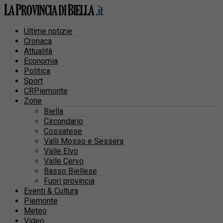
Ultime notizie
Cronaca
Attualità
Economia
Politica
Sport
CRPiemonte
Zone
Biella
Circondario
Cossatese
Valli Mosso e Sessera
Valle Elvo
Valle Cervo
Basso Biellese
Fuori provincia
Eventi & Cultura
Piemonte
Meteo
Video