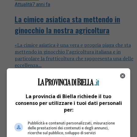
Attualità
7 anni fa
La cimice asiatica sta mettendo in
ginocchio la nostra agricoltura
«La cimice asiatica è una vera e propria piaga che sta
mettendo in ginocchio l’agricoltura italiana e in
particolare la frutticoltura che rappresenta una delle
eccellenza...
La provincia di Biella richiede il tuo
consenso per utilizzare i tuoi dati personali
per:
Pubblicità e contenuti personalizzati, misurazione
delle prestazioni dei contenuti e degli annunci,
ricerche sul pubblico, sviluppo di servizi