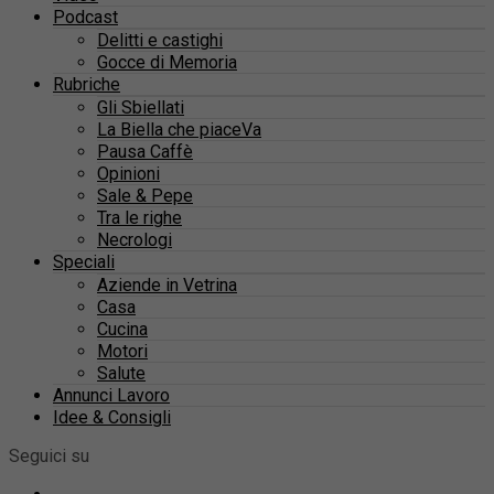
Podcast
Delitti e castighi
Gocce di Memoria
Rubriche
Gli Sbiellati
La Biella che piaceVa
Pausa Caffè
Opinioni
Sale & Pepe
Tra le righe
Necrologi
Speciali
Aziende in Vetrina
Casa
Cucina
Motori
Salute
Annunci Lavoro
Idee & Consigli
Seguici su