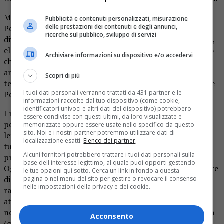
Ma su tutte una: Poste Italiane si occupa ancora di Poste?
Pubblicità e contenuti personalizzati, misurazione
delle prestazioni dei contenuti e degli annunci,
Perché, vedete amici, negli anni ho visto Poste Italiane
ricerche sul pubblico, sviluppo di servizi
diventare banca, assicurazione, rivenditrice di cd, cellulari,
elettrodomestici ed ammenicoli vari ed ogni volta mi sono
Archiviare informazioni su dispositivo e/o accedervi
chiesto: ma consegneranno ancora le lettere? Ci saranno
ancora i postini? Arriveranno ancora raccomandate,
Scopri di più
telegrammi, pacchi? Cioè, le Poste continueranno a fare le
I tuoi dati personali verranno trattati da 431 partner e le
Poste?
informazioni raccolte dal tuo dispositivo (come cookie,
identificatori univoci e altri dati del dispositivo) potrebbero
I meno giovani ricorderanno di certo la figura del
essere condivise con questi ultimi, da loro visualizzate e
portalettere che, come dice la parola stessa, portava le
memorizzate oppure essere usate nello specifico da questo
sito. Noi e i nostri partner potremmo utilizzare dati di
lettere, era una figura quasi di famiglia, conosceva tutti e
localizzazione esatti.
Elenco dei partner
.
tutti lo conoscevano, a Natale riceveva la mancia e si
Alcuni fornitori potrebbero trattare i tuoi dati personali sulla
prendeva a cuore la distribuzione della corrispondenza.
base dell'interesse legittimo, al quale puoi opporti gestendo
Oggi invece il postino cambia ogni giorno, si muove sempre
le tue opzioni qui sotto. Cerca un link in fondo a questa
di fretta, non suona al citofono neppure quando ha una
pagina o nel menu del sito per gestire o revocare il consenso
nelle impostazioni della privacy e dei cookie.
raccomandata da consegnare (ne ho seguito i movimenti
attraverso la telecamera di casa, con sincero stupore) e
neppure scende dal motociclo, prende l’avviso di giacenza
Acconsento
(già preparato, il che aggrava il sospetto della