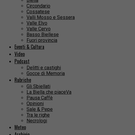
Biella
Circondario
Cossatese
Valli Mosso e Sessera
Valle Elvo
Valle Cervo
Basso Biellese
Fuori provincia
Eventi & Cultura
Video
Podcast
Delitti e castighi
Gocce di Memoria
Rubriche
Gli Sbiellati
La Biella che piaceVa
Pausa Caffè
Opinioni
Sale & Pepe
Tra le righe
Necrologi
Meteo
Archivio