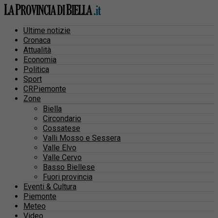
Ultime notizie
Cronaca
Attualità
Economia
Politica
Sport
CRPiemonte
Zone
Biella
Circondario
Cossatese
Valli Mosso e Sessera
Valle Elvo
Valle Cervo
Basso Biellese
Fuori provincia
Eventi & Cultura
Piemonte
Meteo
Video