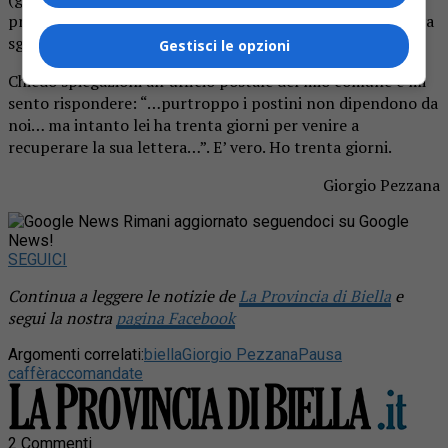
premeditazione), lo infila nella buca delle lettere e se ne va
sgasando.
Gestisci le opzioni
Chiedo spiegazioni all’ufficio postale del mio comune e mi
sento rispondere: “…purtroppo i postini non dipendono da
noi… ma intanto lei ha trenta giorni per venire a
recuperare la sua lettera…”. E’ vero. Ho trenta giorni.
Giorgio Pezzana
Rimani aggiornato seguendoci su Google
News!
SEGUICI
Continua a leggere le notizie de
La Provincia di Biella
e
segui la nostra
pagina Facebook
Argomenti correlati:
biella
Giorgio Pezzana
Pausa
caffè
raccomandate
2 Commenti