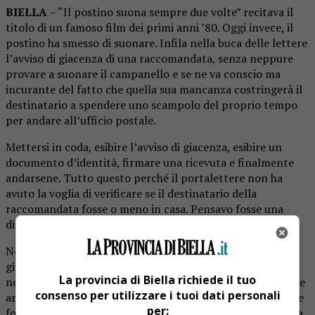
BIELLA
– “Il postino suona sempre due volte” recitava il
titolo di un famoso film dei primi anni ’80. Oggi invece, il
postino ha smesso di suonare. Infila nella buca delle lettere
l’avviso di giacenza di una raccomandata, senza neppure
provare a suonare il campanello e se ne va conscio ma
incurante del fatto che quella sua mancanza costringerà il
destinatario a spendere uno scampolo del proprio tempo
per andare all’ufficio postale.
Mettersi in coda, esibire l’avviso di giacenza, esibire un
documento d’identità, firmare una ricevuta e finalmente
andarsene. Tutto questo perché il portalettere non ha
avuto la voglia di verificare se il destinatario della
raccomandata fosse o meno in casa. Pensavo fosse una
disavventura sporadica, per caso accaduta al sottoscritto.
Ne ho parlato su Facebook ed ho scoperto in un paio di
giorni che si tratta invece di prassi comune, nel Biellese e
La provincia di Biella richiede il tuo
nel resto d’Italia. Addirittura ho scoperto di raccomandate
consenso per utilizzare i tuoi dati personali
arrivate e rispedite al mittente senza che il destinatario ne
per:
fosse informato. Ed allora, mi sono fatto qualche domanda.