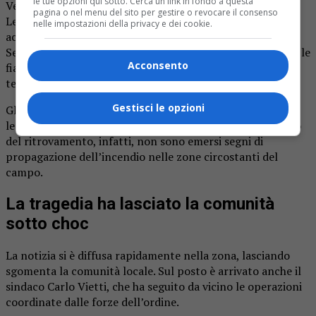
le tue opzioni qui sotto. Cerca un link in fondo a questa
Venaria Reale.
pagina o nel menu del sito per gestire o revocare il consenso
Le verifiche effettuate nell’area indirizzano gli
nelle impostazioni della privacy e dei cookie.
accertamenti verso l’ipotesi di un malore improvviso.
Secondo quanto ricostruito finora, l’anziano è caduto tra le
Acconsento
fiamme mentre stava controllando il fuoco acceso nel
terreno agricolo.
Gestisci le opzioni
Gli investigatori ritengono meno probabile uno scenario
legato alla perdita di controllo del rogo. Attorno al punto
del ritrovamento, infatti, non sono emersi segni di
propagazione dell’incendio nelle zone circostanti del
campo.
La tragedia ha lasciato la comunità
sotto choc
La notizia si è diffusa rapidamente nella zona, lasciando
sgomenta la comunità locale. Sul posto è arrivato anche il
sindaco Carlo Vietti, che ha seguito da vicino le operazioni
coordinate dalle forze dell’ordine.