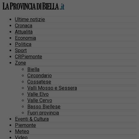
Ultime notizie
Cronaca
Attualità
Economia
Politica
Sport
CRPiemonte
Zone
Biella
Circondario
Cossatese
Valli Mosso e Sessera
Valle Elvo
Valle Cervo
Basso Biellese
Fuori provincia
Eventi & Cultura
Piemonte
Meteo
Video