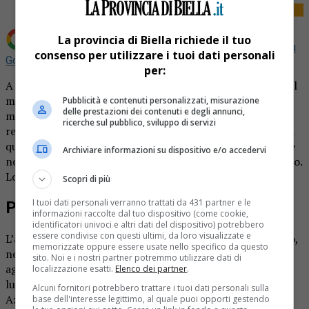
La provincia di Biella richiede il tuo
Aggiungi La Provincia di Biella come
Fonte preferita su
consenso per utilizzare i tuoi dati personali
Google
per:
A chiedere aiuto è stato il figlio dell’anziano, allarmato dal
mancato rientro del padre a casa. L’uomo si era recato in
Pubblicità e contenuti personalizzati, misurazione
delle prestazioni dei contenuti e degli annunci,
mattinata nell’orto privato per ripulire l’area e bruciare
ricerche sul pubblico, sviluppo di servizi
residui vegetali, un’attività che svolgeva abitualmente. Ma
quando i soccorritori sono arrivati sul posto, per l’80enne
Archiviare informazioni su dispositivo e/o accedervi
non c’era più nulla da fare. Il corpo era ormai carbonizzato.
Lo riporta
Notizia Oggi
.
Scopri di più
I tuoi dati personali verranno trattati da 431 partner e le
Pensionato trovato carbonizzato
informazioni raccolte dal tuo dispositivo (come cookie,
identificatori univoci e altri dati del dispositivo) potrebbero
essere condivise con questi ultimi, da loro visualizzate e
L’altro giorno un uomo di 80 anni, residente ad Alpignano,
memorizzate oppure essere usate nello specifico da questo
nel Torinese, è stato trovato senza vita in un terreno
sito. Noi e i nostri partner potremmo utilizzare dati di
agricolo mentre stava bruciando alcune sterpaglie. Sul
localizzazione esatti.
Elenco dei partner
.
luogo della tragedia sono intervenuti i sanitari del 118
Alcuni fornitori potrebbero trattare i tuoi dati personali sulla
Azienda Zero, insieme ai carabinieri della compagnia di
base dell'interesse legittimo, al quale puoi opporti gestendo