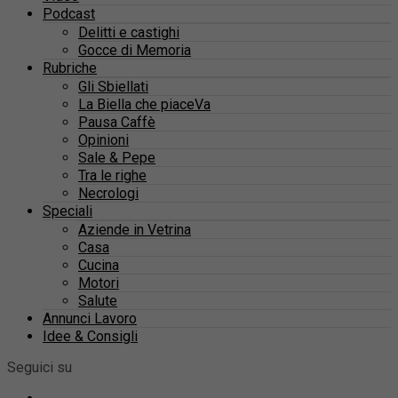
Podcast
Delitti e castighi
Gocce di Memoria
Rubriche
Gli Sbiellati
La Biella che piaceVa
Pausa Caffè
Opinioni
Sale & Pepe
Tra le righe
Necrologi
Speciali
Aziende in Vetrina
Casa
Cucina
Motori
Salute
Annunci Lavoro
Idee & Consigli
Seguici su