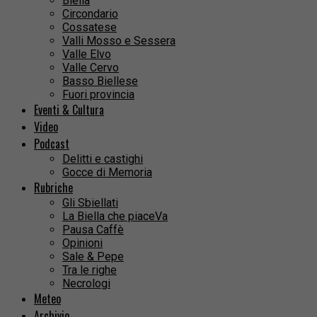
Biella
Circondario
Cossatese
Valli Mosso e Sessera
Valle Elvo
Valle Cervo
Basso Biellese
Fuori provincia
Eventi & Cultura
Video
Podcast
Delitti e castighi
Gocce di Memoria
Rubriche
Gli Sbiellati
La Biella che piaceVa
Pausa Caffè
Opinioni
Sale & Pepe
Tra le righe
Necrologi
Meteo
Archivio