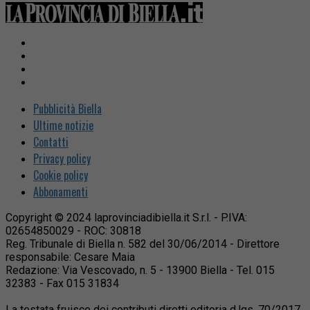
Pubblicità Biella
Ultime notizie
Contatti
Privacy policy
Cookie policy
Abbonamenti
Copyright © 2024 laprovinciadibiella.it S.r.l. - P.IVA:
02654850029 - ROC: 30818
Reg. Tribunale di Biella n. 582 del 30/06/2014 - Direttore
responsabile: Cesare Maia
Redazione: Via Vescovado, n. 5 - 13900 Biella - Tel. 015
32383 - Fax 015 31834
La testata fruisce dei contributi diretti editoria d.lgs. 70/2017