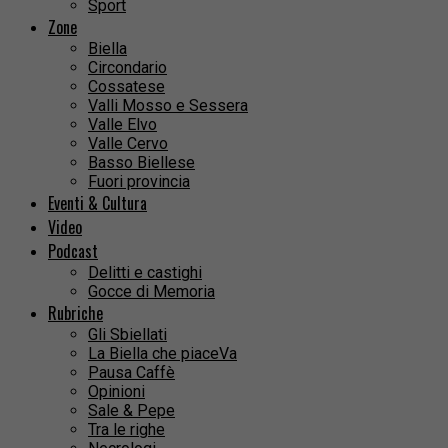
Sport
Zone
Biella
Circondario
Cossatese
Valli Mosso e Sessera
Valle Elvo
Valle Cervo
Basso Biellese
Fuori provincia
Eventi & Cultura
Video
Podcast
Delitti e castighi
Gocce di Memoria
Rubriche
Gli Sbiellati
La Biella che piaceVa
Pausa Caffè
Opinioni
Sale & Pepe
Tra le righe