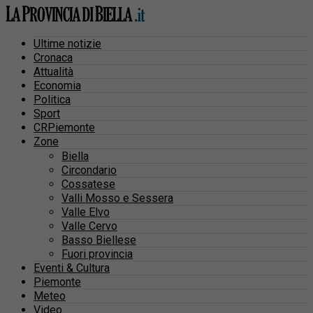
Ultime notizie
Cronaca
Attualità
Economia
Politica
Sport
CRPiemonte
Zone
Biella
Circondario
Cossatese
Valli Mosso e Sessera
Valle Elvo
Valle Cervo
Basso Biellese
Fuori provincia
Eventi & Cultura
Piemonte
Meteo
Video