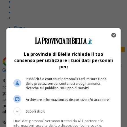
Share
Tweet
La provincia di Biella richiede il tuo
consenso per utilizzare i tuoi dati personali
Aggiungi La Provincia di Biella come
Fonte preferita su
per:
Google
Pubblicità e contenuti personalizzati, misurazione
BIELLA – La continua crescita dei contagi pare ormai
delle prestazioni dei contenuti e degli annunci,
rendere
inevitabile il lockdown
. Salvo che la situazione
ricerche sul pubblico, sviluppo di servizi
precipiti, e quindi imponga scadenze ancora più
ravvicinate, si dà ormai per scontato un nuovo blocco, un
Archiviare informazioni su dispositivo e/o accedervi
po’ più soft di quello di marzo, che
dovrebbe durare
almeno un mese a partire da lunedì 9 novembre.
Scopri di più
I tuoi dati personali verranno trattati da 431 partner e le
Resteranno aperte solo fabbriche, scuole materne ed
informazioni raccolte dal tuo dispositivo (come cookie,