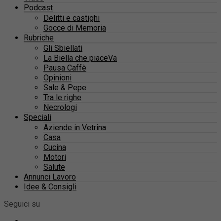
Podcast
Delitti e castighi
Gocce di Memoria
Rubriche
Gli Sbiellati
La Biella che piaceVa
Pausa Caffè
Opinioni
Sale & Pepe
Tra le righe
Necrologi
Speciali
Aziende in Vetrina
Casa
Cucina
Motori
Salute
Annunci Lavoro
Idee & Consigli
Seguici su