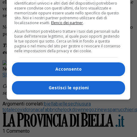
elementari, negozi alimentari, farmacie ed altri esercizi che
identificatori univoci e altri dati del dispositivo) potrebbero
vendono beni essenziali. Tutte le altre attività avranno le
essere condivise con questi ultimi, da loro visualizzate e
memorizzate oppure essere usate nello specifico da questo
serrande abbassate.
sito. Noi e i nostri partner potremmo utilizzare dati di
localizzazione esatti.
Elenco dei partner
.
Non ci si potrà muovere da casa se non per lavoro, salute o
Alcuni fornitori potrebbero trattare i tuoi dati personali sulla
per fare la spesa e servirà l’autocertificazione.
base dell'interesse legittimo, al quale puoi opporti gestendo
le tue opzioni qui sotto. Cerca un link in fondo a questa
Tutti i particolari su La Nuova Provincia di Biella in
pagina o nel menu del sito per gestire o revocare il consenso
nelle impostazioni della privacy e dei cookie.
edicola domani.
Rimani aggiornato seguendoci su Google
News!
Acconsento
SEGUICI
Continua a leggere le notizie de
La Provincia di Biella
e
Gestisci le opzioni
segui la nostra
pagina Facebook
Argomenti correlati:
biella
biellese
chiusura
totale
covid
cronaca
fabbriche
lockdown
negozi
news
parrucchieri
s
1 Commento