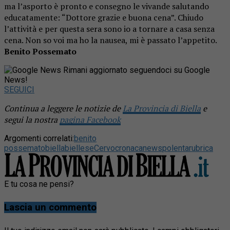
ma l’asporto è pronto e consegno le vivande salutando
educatamente: “Dottore grazie e buona cena”. Chiudo
l’attività e per questa sera sono io a tornare a casa senza
cena. Non so voi ma ho la nausea, mi è passato l’appetito.
Benito Possemato
Rimani aggiornato seguendoci su Google
News!
SEGUICI
Continua a leggere le notizie de
La Provincia di Biella
e
segui la nostra
pagina Facebook
Argomenti correlati:
benito
possemato
biella
biellese
Cervo
cronaca
news
polenta
rubrica
E tu cosa ne pensi?
Lascia un commento