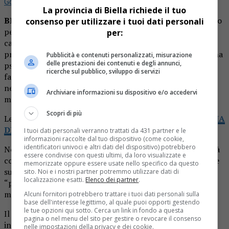
Google
La provincia di Biella richiede il tuo
BIELLA
– Chi tra i governati nazionali e regionali ha deciso
consenso per utilizzare i tuoi dati personali
per la mia nuova vita professionale e non solo la mia,
per:
castrando nel mio caso il lavoro da oste al solo asporto di
pranzi e cene, non ha tenuto conto della sottile membrana
Pubblicità e contenuti personalizzati, misurazione
delle prestazioni dei contenuti e degli annunci,
psichica che separa tutte le classi lavoratrici a rischio
ricerche sul pubblico, sviluppo di servizi
fallimento economico, dallo scivolare nella terra di sotto,
nella depressione da pandemia che, in proiezione, non è
Archiviare informazioni su dispositivo e/o accedervi
meno pericolosa del Covid stesso.
Scopri di più
Leggi anche:
OGGI IL GIORNALE LA NUOVA PROVINCIA
DI BIELLA VI REGALA IL LIBRO DI CUCINA
I tuoi dati personali verranno trattati da 431 partner e le
informazioni raccolte dal tuo dispositivo (come cookie,
identificatori univoci e altri dati del dispositivo) potrebbero
Ne riflettevo giusto l’altra sera sull’uscio della mia attività
essere condivise con questi ultimi, da loro visualizzate e
con un medico biellese dell’Asl che attendeva a distanza le
memorizzate oppure essere usate nello specifico da questo
sue pietanze da asporto; ne è nato un dialogo sul
sito. Noi e i nostri partner potremmo utilizzare dati di
localizzazione esatti.
Elenco dei partner
.
“paranormale italico” dall’eco surreale in un quartiere
muto di una città deserta.
Alcuni fornitori potrebbero trattare i tuoi dati personali sulla
base dell'interesse legittimo, al quale puoi opporti gestendo
le tue opzioni qui sotto. Cerca un link in fondo a questa
Il medico un po’ mi apostrofa dopo le mie lamentele e
pagina o nel menu del sito per gestire o revocare il consenso
incalza: «Benni, non sono un commerciante ma anch’io
nelle impostazioni della privacy e dei cookie.