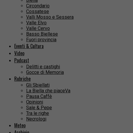
Biella
Circondario
Cossatese
Valli Mosso e Sessera
Valle Elvo
Valle Cervo
Basso Biellese
Fuori provincia
Eventi & Cultura
Video
Podcast
Delitti e castighi
Gocce di Memoria
Rubriche
Gli Sbiellati
La Biella che piaceVa
Pausa Caffè
Opinioni
Sale & Pepe
Tra le righe
Necrologi
Meteo
Archivio