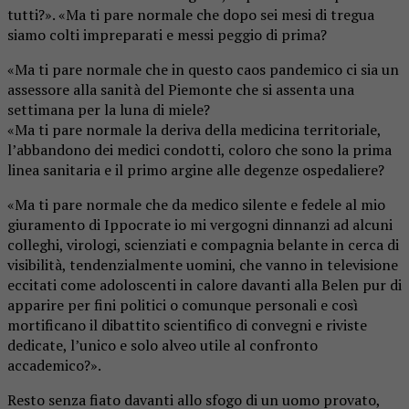
tutti?». «Ma ti pare normale che dopo sei mesi di tregua
siamo colti impreparati e messi peggio di prima?
«Ma ti pare normale che in questo caos pandemico ci sia un
assessore alla sanità del Piemonte che si assenta una
settimana per la luna di miele?
«Ma ti pare normale la deriva della medicina territoriale,
l’abbandono dei medici condotti, coloro che sono la prima
linea sanitaria e il primo argine alle degenze ospedaliere?
«Ma ti pare normale che da medico silente e fedele al mio
giuramento di Ippocrate io mi vergogni dinnanzi ad alcuni
colleghi, virologi, scienziati e compagnia belante in cerca di
visibilità, tendenzialmente uomini, che vanno in televisione
eccitati come adoloscenti in calore davanti alla Belen pur di
apparire per fini politici o comunque personali e così
mortificano il dibattito scientifico di convegni e riviste
dedicate, l’unico e solo alveo utile al confronto
accademico?».
Resto senza fiato davanti allo sfogo di un uomo provato,