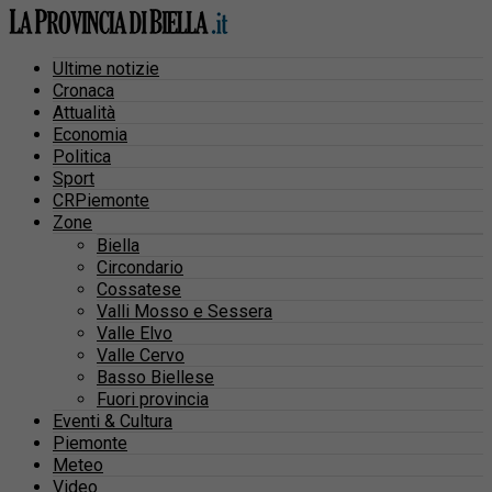
Ultime notizie
Cronaca
Attualità
Economia
Politica
Sport
CRPiemonte
Zone
Biella
Circondario
Cossatese
Valli Mosso e Sessera
Valle Elvo
Valle Cervo
Basso Biellese
Fuori provincia
Eventi & Cultura
Piemonte
Meteo
Video