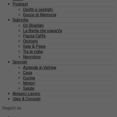
Podcast
Delitti e castighi
Gocce di Memoria
Rubriche
Gli Sbiellati
La Biella che piaceVa
Pausa Caffè
Opinioni
Sale & Pepe
Tra le righe
Necrologi
Speciali
Aziende in Vetrina
Casa
Cucina
Motori
Salute
Annunci Lavoro
Idee & Consigli
Seguici su