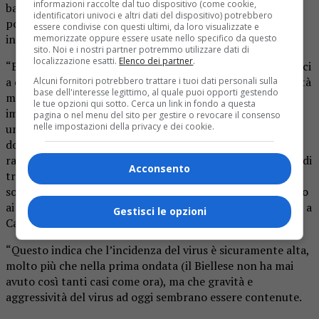
informazioni raccolte dal tuo dispositivo (come cookie,
bacheca Facebook. Lo faccio perché non dobbiamo né
identificatori univoci e altri dati del dispositivo) potrebbero
possiamo sottovalutare questo nemico insidioso ed
essere condivise con questi ultimi, da loro visualizzate e
invisibile.”
memorizzate oppure essere usate nello specifico da questo
sito. Noi e i nostri partner potremmo utilizzare dati di
localizzazione esatti.
Elenco dei partner
.
“E i dati (che qui sono divisi anche per età) possono aiutarci
a capire non solo la crescita, ma anche ad esempio che l’età
Alcuni fornitori potrebbero trattare i tuoi dati personali sulla
base dell'interesse legittimo, al quale puoi opporti gestendo
media è più bassa di quel che magari potremmo
le tue opzioni qui sotto. Cerca un link in fondo a questa
immaginarci. E questo ci dice che l’attenzione deve essere
pagina o nel menu del sito per gestire o revocare il consenso
nelle impostazioni della privacy e dei cookie.
un impegno comune a tutti, non solo per gli anziani.- e
dopo l’analisi sull’età il
Primo Cittadino
continua con le
rassicurazioni – Ma vorrei anche cercare in qualche modo di
Acconsento
tranquillizzare i cittadini. Dei 100 casi in Candelo
solamente 7 sono purtroppo ospedalizzati. E se guardiamo
ai decessi, nel mese di ottobre 2019 in totale erano stati 9 a
Gestisci le opzioni
Candelo, mentre nel 2020 se ne contano 5.”
“Questo indica che l’incidenza del virus è sicuramente alta,
molto più che nella prima ondata (il Biellese non ha mai
avuto così tanti casi come ora), ma che gravità e
aggressività del virus ad oggi sembrano essere contenute.