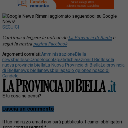
Rimani aggiornato seguendoci su Google
News!
SEGUICI
Continua a leggere le notizie de
La Provincia di Biella
e
segui la nostra
pagina Facebook
Argomenti correlati:
Amministrazione
Biella
news
biellese
Candelo
contagiati
dichiarazioni
Il Biellese
la
nuova provincia biella
La Nuova Provincia di Biella
La provincia
di Biella
news biella
newsbiella
paolo gelone
sindaco di
Candelo
E tu cosa ne pensi?
Lascia un commento
Il tuo indirizzo email non sarà pubblicato.
I campi obbligatori
sono contrassegnati
*