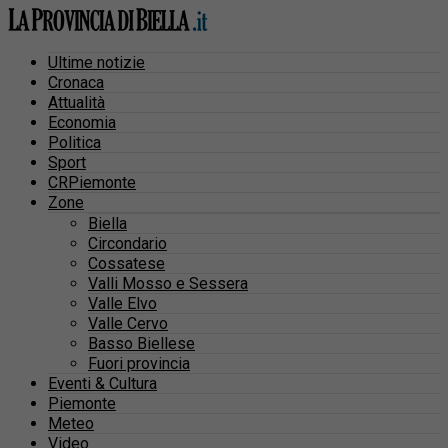
Ultime notizie
Cronaca
Attualità
Economia
Politica
Sport
CRPiemonte
Zone
Biella
Circondario
Cossatese
Valli Mosso e Sessera
Valle Elvo
Valle Cervo
Basso Biellese
Fuori provincia
Eventi & Cultura
Piemonte
Meteo
Video