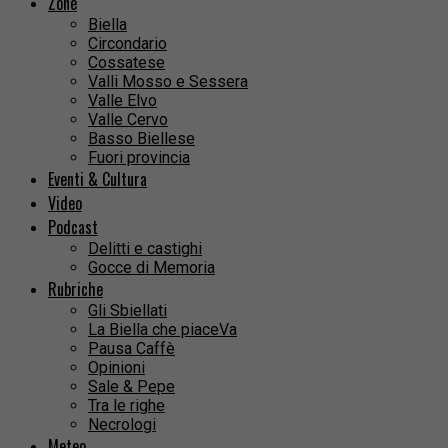
Zone
Biella
Circondario
Cossatese
Valli Mosso e Sessera
Valle Elvo
Valle Cervo
Basso Biellese
Fuori provincia
Eventi & Cultura
Video
Podcast
Delitti e castighi
Gocce di Memoria
Rubriche
Gli Sbiellati
La Biella che piaceVa
Pausa Caffè
Opinioni
Sale & Pepe
Tra le righe
Necrologi
Meteo