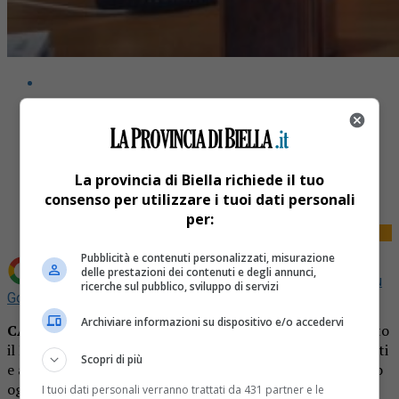
Share
La provincia di Biella richiede il tuo
Tweet
consenso per utilizzare i tuoi dati personali
per:
Pubblicità e contenuti personalizzati, misurazione
delle prestazioni dei contenuti e degli annunci,
Aggiungi La Provincia di Biella come
Fonte preferita su
ricerche sul pubblico, sviluppo di servizi
Google
Archiviare informazioni su dispositivo e/o accedervi
CANDELO
– “I positivi aumentano costantemente in tutto
il Biellese: per questo voglio continuare a tenervi informati
Scopri di più
e aggiornati sulla situazione – inizia così il post pubblicato
oggi dal
Sindaco di Candelo, Paolo Gelone
, sulla sua
I tuoi dati personali verranno trattati da 431 partner e le