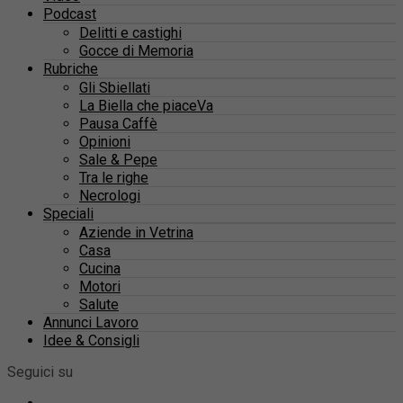
Podcast
Delitti e castighi
Gocce di Memoria
Rubriche
Gli Sbiellati
La Biella che piaceVa
Pausa Caffè
Opinioni
Sale & Pepe
Tra le righe
Necrologi
Speciali
Aziende in Vetrina
Casa
Cucina
Motori
Salute
Annunci Lavoro
Idee & Consigli
Seguici su