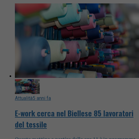
Attualità
5 anni fa
E-work cerca nel Biellese 85 lavoratori
del tessile