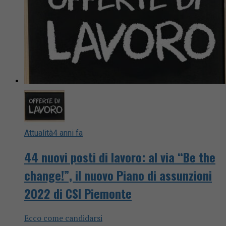
Attualità
4 anni fa
44 nuovi posti di lavoro: al via “Be the
change!”, il nuovo Piano di assunzioni
2022 di CSI Piemonte
Ecco come candidarsi