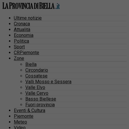
Ultime notizie
Cronaca
Attualità
Economia
Politica
Sport
CRPiemonte
Zone
Biella
Circondario
Cossatese
Valli Mosso e Sessera
Valle Elvo
Valle Cervo
Basso Biellese
Fuori provincia
Eventi & Cultura
Piemonte
Meteo
Video