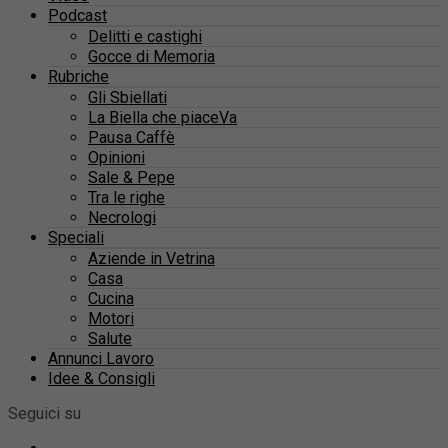
Podcast
Delitti e castighi
Gocce di Memoria
Rubriche
Gli Sbiellati
La Biella che piaceVa
Pausa Caffè
Opinioni
Sale & Pepe
Tra le righe
Necrologi
Speciali
Aziende in Vetrina
Casa
Cucina
Motori
Salute
Annunci Lavoro
Idee & Consigli
Seguici su