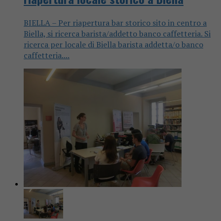
BIELLA – Per riapertura bar storico sito in centro a
Biella, si ricerca barista/addetto banco caffetteria. Si
ricerca per locale di Biella barista addetta/o banco
caffetteria....