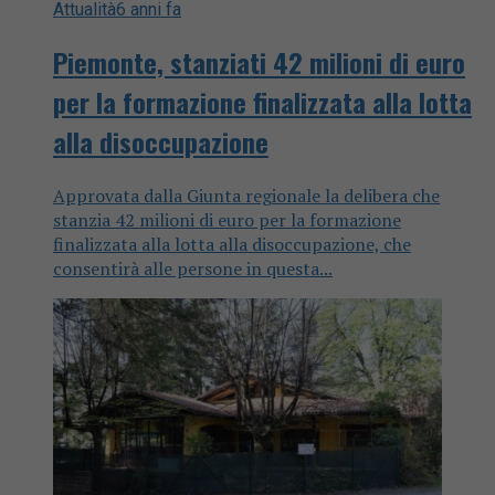
Attualità
6 anni fa
Piemonte, stanziati 42 milioni di euro
per la formazione finalizzata alla lotta
alla disoccupazione
Approvata dalla Giunta regionale la delibera che
stanzia 42 milioni di euro per la formazione
finalizzata alla lotta alla disoccupazione, che
consentirà alle persone in questa...