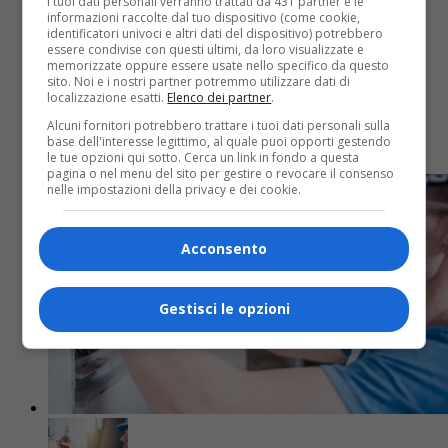
I tuoi dati personali verranno trattati da 431 partner e le
Attualità
4 anni fa
informazioni raccolte dal tuo dispositivo (come cookie,
identificatori univoci e altri dati del dispositivo) potrebbero
essere condivise con questi ultimi, da loro visualizzate e
Fondo Edo Tempia, cercasi personale
memorizzate oppure essere usate nello specifico da questo
sito. Noi e i nostri partner potremmo utilizzare dati di
per l’hospice di Gattinara
localizzazione esatti.
Elenco dei partner
.
Alcuni fornitori potrebbero trattare i tuoi dati personali sulla
base dell'interesse legittimo, al quale puoi opporti gestendo
Offerta di lavoro
le tue opzioni qui sotto. Cerca un link in fondo a questa
pagina o nel menu del sito per gestire o revocare il consenso
nelle impostazioni della privacy e dei cookie.
Acconsento
Gestisci le opzioni