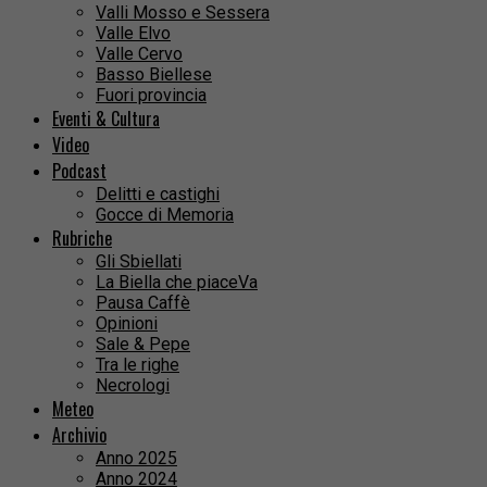
Valli Mosso e Sessera
Valle Elvo
Valle Cervo
Basso Biellese
Fuori provincia
Eventi & Cultura
Video
Podcast
Delitti e castighi
Gocce di Memoria
Rubriche
Gli Sbiellati
La Biella che piaceVa
Pausa Caffè
Opinioni
Sale & Pepe
Tra le righe
Necrologi
Meteo
Archivio
Anno 2025
Anno 2024