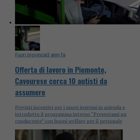
Fuori provincia
3 anni fa
Offerta di lavoro in Piemonte,
Cavourese cerca 10 autisti da
assumere
Previsti incentivi per i nuovi ingressi in azienda e
introdotto il programma interno “Presentami un
conducente” con buoni welfare per il personale