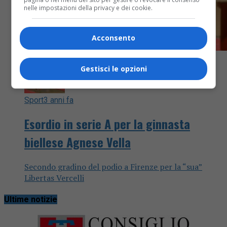
nelle impostazioni della privacy e dei cookie.
Acconsento
Gestisci le opzioni
Sport
3 anni fa
Esordio in serie A per la ginnasta
biellese Agnese Vella
Secondo gradino del podio a Firenze per la “sua”
Libertas Vercelli
Ultime notizie