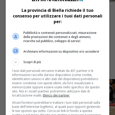
La provincia di Biella richiede il tuo
consenso per utilizzare i tuoi dati personali
per:
Sport
3 anni fa
Pubblicità e contenuti personalizzati, misurazione
Agnese Vella e la Libertas Vercelli
delle prestazioni dei contenuti e degli annunci,
ricerche sul pubblico, sviluppo di servizi
brillano ancora
Archiviare informazioni su dispositivo e/o accedervi
Nuovo secondo posto nella tappa numero 2 del
Scopri di più
campionato di serie A2 di ginnastica artistica a
I tuoi dati personali verranno trattati da 431 partner e le
squadre
informazioni raccolte dal tuo dispositivo (come cookie,
identificatori univoci e altri dati del dispositivo) potrebbero
essere condivise con questi ultimi, da loro visualizzate e
memorizzate oppure essere usate nello specifico da questo
sito. Noi e i nostri partner potremmo utilizzare dati di
localizzazione esatti.
Elenco dei partner
.
Alcuni fornitori potrebbero trattare i tuoi dati personali sulla
base dell'interesse legittimo, al quale puoi opporti gestendo
le tue opzioni qui sotto. Cerca un link in fondo a questa
pagina o nel menu del sito per gestire o revocare il consenso