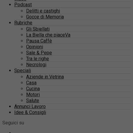
Podcast
Delitti e castighi
Gocce di Memoria
Rubriche
Gli Sbiellati
La Biella che piaceVa
Pausa Caffè
Opinioni
Sale & Pepe
Tra le righe
Necrologi
Speciali
Aziende in Vetrina
Casa
Cucina
Motori
Salute
Annunci Lavoro
Idee & Consigli
Seguici su