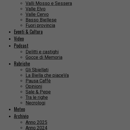
Valli Mosso e Sessera
Valle Elvo
Valle Cervo
Basso Biellese
Fuori provincia
Eventi & Cultura
Video
Podcast
Delitti e castighi
Gocce di Memoria
Rubriche
Gli Sbiellati
La Biella che piaceVa
Pausa Caffè
Opinioni
Sale & Pepe
Tra le righe
Necrologi
Meteo
Archivio
Anno 2025
Anno 2024