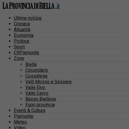
Ultime notizie
Cronaca
Attualità
Economia
Politica
Sport
CRPiemonte
Zone
Biella
Circondario
Cossatese
Valli Mosso e Sessera
Valle Elvo
Valle Cervo
Basso Biellese
Fuori provincia
Eventi & Cultura
Piemonte
Meteo
Video