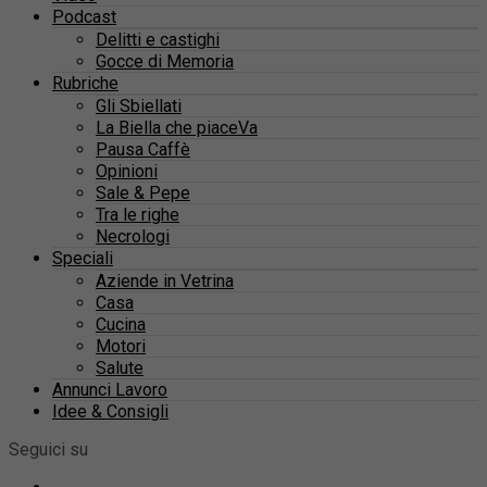
Podcast
Delitti e castighi
Gocce di Memoria
Rubriche
Gli Sbiellati
La Biella che piaceVa
Pausa Caffè
Opinioni
Sale & Pepe
Tra le righe
Necrologi
Speciali
Aziende in Vetrina
Casa
Cucina
Motori
Salute
Annunci Lavoro
Idee & Consigli
Seguici su