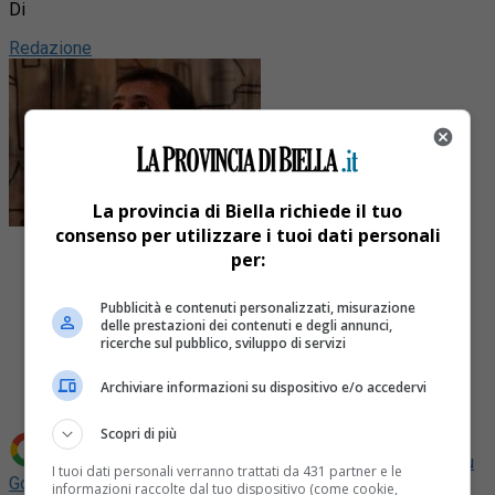
Di
Redazione
La provincia di Biella richiede il tuo
consenso per utilizzare i tuoi dati personali
per:
Pubblicità e contenuti personalizzati, misurazione
delle prestazioni dei contenuti e degli annunci,
Share
ricerche sul pubblico, sviluppo di servizi
Tweet
Archiviare informazioni su dispositivo e/o accedervi
Scopri di più
Aggiungi La Provincia di Biella come
Fonte preferita su
I tuoi dati personali verranno trattati da 431 partner e le
Google
informazioni raccolte dal tuo dispositivo (come cookie,