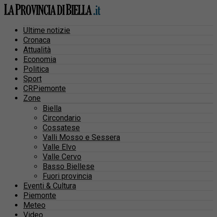
Ultime notizie
Cronaca
Attualità
Economia
Politica
Sport
CRPiemonte
Zone
Biella
Circondario
Cossatese
Valli Mosso e Sessera
Valle Elvo
Valle Cervo
Basso Biellese
Fuori provincia
Eventi & Cultura
Piemonte
Meteo
Video