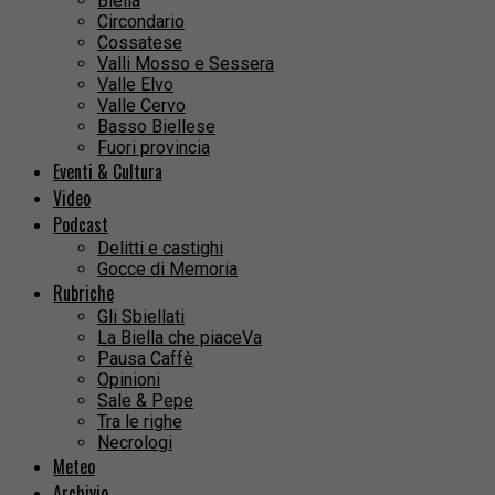
Biella
Circondario
Cossatese
Valli Mosso e Sessera
Valle Elvo
Valle Cervo
Basso Biellese
Fuori provincia
Eventi & Cultura
Video
Podcast
Delitti e castighi
Gocce di Memoria
Rubriche
Gli Sbiellati
La Biella che piaceVa
Pausa Caffè
Opinioni
Sale & Pepe
Tra le righe
Necrologi
Meteo
Archivio