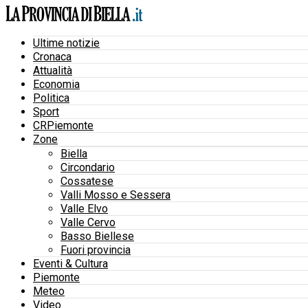
Ultime notizie
Cronaca
Attualità
Economia
Politica
Sport
CRPiemonte
Zone
Biella
Circondario
Cossatese
Valli Mosso e Sessera
Valle Elvo
Valle Cervo
Basso Biellese
Fuori provincia
Eventi & Cultura
Piemonte
Meteo
Video