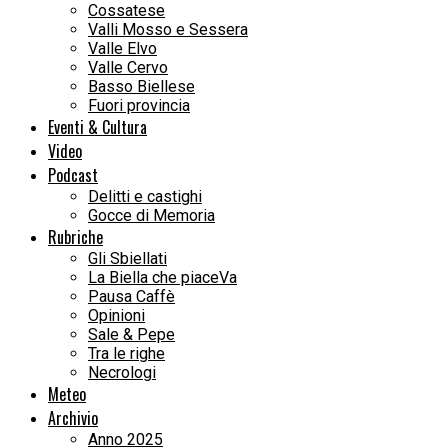
Cossatese
Valli Mosso e Sessera
Valle Elvo
Valle Cervo
Basso Biellese
Fuori provincia
Eventi & Cultura
Video
Podcast
Delitti e castighi
Gocce di Memoria
Rubriche
Gli Sbiellati
La Biella che piaceVa
Pausa Caffè
Opinioni
Sale & Pepe
Tra le righe
Necrologi
Meteo
Archivio
Anno 2025