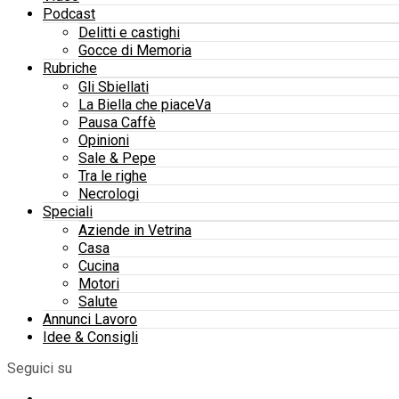
Podcast
Delitti e castighi
Gocce di Memoria
Rubriche
Gli Sbiellati
La Biella che piaceVa
Pausa Caffè
Opinioni
Sale & Pepe
Tra le righe
Necrologi
Speciali
Aziende in Vetrina
Casa
Cucina
Motori
Salute
Annunci Lavoro
Idee & Consigli
Seguici su