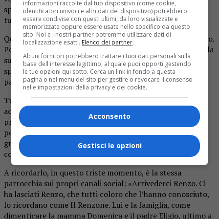
informazioni raccolte dal tuo dispositivo (come cookie,
speciale, altruista e ricca d’animo. Amava il suo paese e
identificatori univoci e altri dati del dispositivo) potrebbero
essere condivise con questi ultimi, da loro visualizzate e
tutto ciò che lo circondava.
memorizzate oppure essere usate nello specifico da questo
sito. Noi e i nostri partner potremmo utilizzare dati di
Quella di Renzo era una figura molto conosciuta a Sagliano.
localizzazione esatti.
Elenco dei partner
.
Per molti anni aveva portato avanti con grande impegno la
Alcuni fornitori potrebbero trattare i tuoi dati personali sulla
sua missione da sacrestano, molto attivo nella vita
base dell'interesse legittimo, al quale puoi opporti gestendo
spirituale oltre che in quella associativa. Durante le feste
le tue opzioni qui sotto. Cerca un link in fondo a questa
pagina o nel menu del sito per gestire o revocare il consenso
patronali, garantiva sempre la sua importante presenza.
nelle impostazioni della privacy e dei cookie.
Tutti lo ricordano come una persona generosa e
accogliente, un pilastro per l’intera comunità, sempre
Acconsento
presente laddove c’era bisogno. Aveva una parola buona
per tutti, amava i bambini ed allo stesso tempo era amato
grazie e quel suo spirito buono che da sempre lo
Gestisci le opzioni
contraddistingueva.
A ricordarlo, in questo triste momento, è la stessa
parrocchia sui propri canali social: «Arrivederci Renzo. Ci
ha lasciati Renzo, che tutti coloro che l’hanno conosciuto,
lo ricordano come Il Renzone. Lui e la famiglia, come
dimenticare la mamma Domenica e il padre Eligio, ultimo a