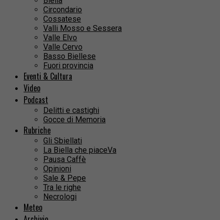
Biella
Circondario
Cossatese
Valli Mosso e Sessera
Valle Elvo
Valle Cervo
Basso Biellese
Fuori provincia
Eventi & Cultura
Video
Podcast
Delitti e castighi
Gocce di Memoria
Rubriche
Gli Sbiellati
La Biella che piaceVa
Pausa Caffè
Opinioni
Sale & Pepe
Tra le righe
Necrologi
Meteo
Archivio