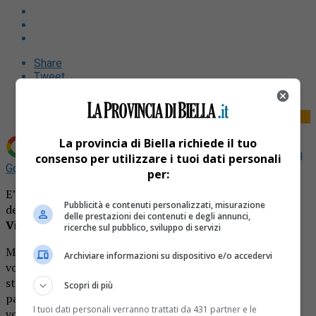
Share
Tweet
La provincia di Biella richiede il tuo
Aggiungi La Provincia di Biella come
Fonte preferita su
consenso per utilizzare i tuoi dati personali
Google
per:
E’ stato celebrato lunedì scorso, nella chiesa parrocchiale
Pubblicità e contenuti personalizzati, misurazione
del Gesù a Sagliano Micca, il funerale di
Renzo Ramasco
delle prestazioni dei contenuti e degli annunci,
Vittor
, l’uomo scomparso all’età di 76 anni.
ricerche sul pubblico, sviluppo di servizi
Molti erano i presenti che, con tanta commozione hanno
Archiviare informazioni su dispositivo e/o accedervi
voluto tributargli un ultimo affettuoso saluto. A
stemperare la commozione sono state le parole del
Scopri di più
parroco don Renato Bertolla, che, durante l’omelia, ha
I tuoi dati personali verranno trattati da 431 partner e le
voluto ricordare Renzo per quello che era, una persona