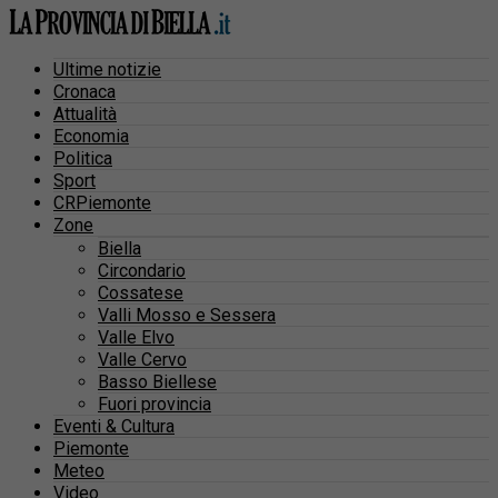
Ultime notizie
Cronaca
Attualità
Economia
Politica
Sport
CRPiemonte
Zone
Biella
Circondario
Cossatese
Valli Mosso e Sessera
Valle Elvo
Valle Cervo
Basso Biellese
Fuori provincia
Eventi & Cultura
Piemonte
Meteo
Video