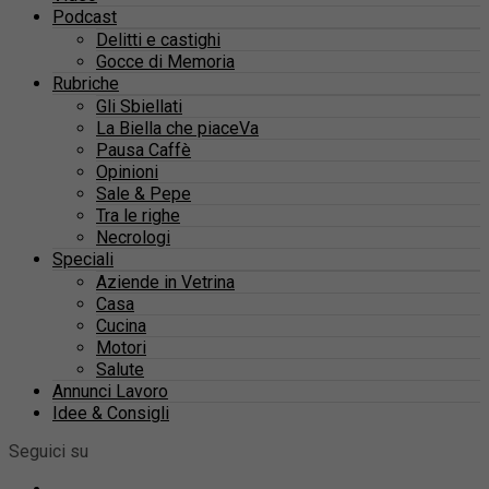
Podcast
Delitti e castighi
Gocce di Memoria
Rubriche
Gli Sbiellati
La Biella che piaceVa
Pausa Caffè
Opinioni
Sale & Pepe
Tra le righe
Necrologi
Speciali
Aziende in Vetrina
Casa
Cucina
Motori
Salute
Annunci Lavoro
Idee & Consigli
Seguici su