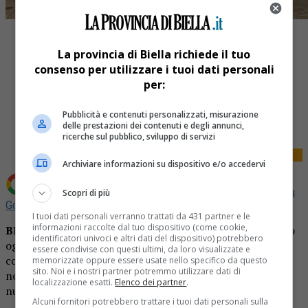
La provincia di Biella richiede il tuo
consenso per utilizzare i tuoi dati personali
per:
Share
Pubblicità e contenuti personalizzati, misurazione
Tweet
delle prestazioni dei contenuti e degli annunci,
ricerche sul pubblico, sviluppo di servizi
Archiviare informazioni su dispositivo e/o accedervi
Aggiungi La Provincia di Biella come
Fonte preferita su
Scopri di più
Google
I tuoi dati personali verranno trattati da 431 partner e le
informazioni raccolte dal tuo dispositivo (come cookie,
BIELLA
– L’anticipazione giunta ieri da Torino, ha trovato
identificatori univoci e altri dati del dispositivo) potrebbero
oggi puntuale conferma. L’
Asl di Biella
in queste ore sta
essere condivise con questi ultimi, da loro visualizzate e
contattando tutte le persone che hanno in agenda visite
memorizzate oppure essere usate nello specifico da questo
sito. Noi e i nostri partner potremmo utilizzare dati di
non urgenti per disdire le prenotazioni. Purtroppo, la
localizzazione esatti.
Elenco dei partner
.
nuova emergenza Covid impone misure straordinarie.
Alcuni fornitori potrebbero trattare i tuoi dati personali sulla