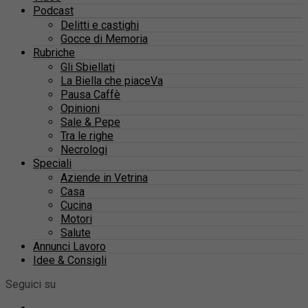
Podcast
Delitti e castighi
Gocce di Memoria
Rubriche
Gli Sbiellati
La Biella che piaceVa
Pausa Caffè
Opinioni
Sale & Pepe
Tra le righe
Necrologi
Speciali
Aziende in Vetrina
Casa
Cucina
Motori
Salute
Annunci Lavoro
Idee & Consigli
Seguici su