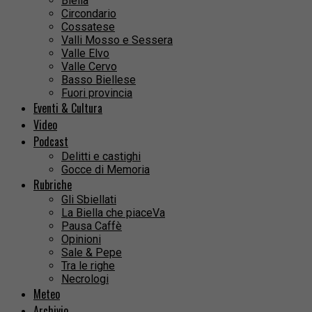
Biella
Circondario
Cossatese
Valli Mosso e Sessera
Valle Elvo
Valle Cervo
Basso Biellese
Fuori provincia
Eventi & Cultura
Video
Podcast
Delitti e castighi
Gocce di Memoria
Rubriche
Gli Sbiellati
La Biella che piaceVa
Pausa Caffè
Opinioni
Sale & Pepe
Tra le righe
Necrologi
Meteo
Archivio