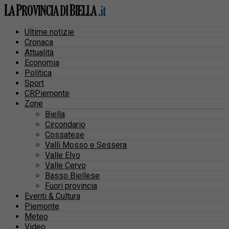
Ultime notizie
Cronaca
Attualità
Economia
Politica
Sport
CRPiemonte
Zone
Biella
Circondario
Cossatese
Valli Mosso e Sessera
Valle Elvo
Valle Cervo
Basso Biellese
Fuori provincia
Eventi & Cultura
Piemonte
Meteo
Video