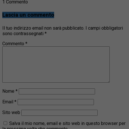
1 Commento
Lascia un commento
Il tuo indirizzo email non sarà pubblicato.
I campi obbligatori
sono contrassegnati
*
Commento
*
Nome
*
Email
*
Sito web
Salva il mio nome, email e sito web in questo browser per
la prossima volta che commento.