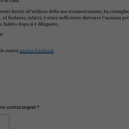
e in casa.
nti dovuti all’utilizzo della sua strumentazione, ha consigliato 
 Al furfante, infatti, è stato sufficiente distrarre l’anziana pr
o. Subito dopo si è dileguato.
s!
 la nostra
pagina Facebook
sono contrassegnati
*