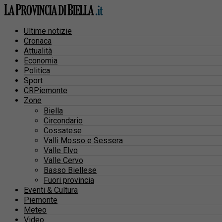
Ultime notizie
Cronaca
Attualità
Economia
Politica
Sport
CRPiemonte
Zone
Biella
Circondario
Cossatese
Valli Mosso e Sessera
Valle Elvo
Valle Cervo
Basso Biellese
Fuori provincia
Eventi & Cultura
Piemonte
Meteo
Video