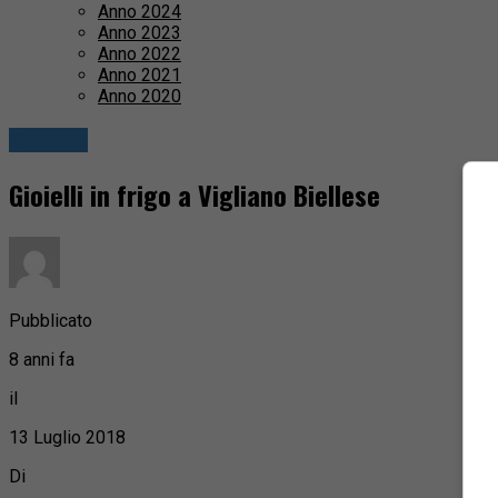
Anno 2024
Anno 2023
Anno 2022
Anno 2021
Anno 2020
Cronaca
Gioielli in frigo a Vigliano Biellese
Pubblicato
8 anni fa
il
13 Luglio 2018
Di