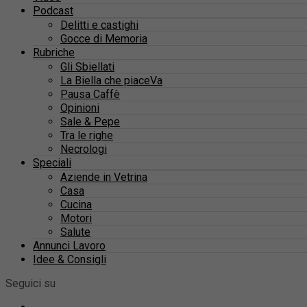
Podcast
Delitti e castighi
Gocce di Memoria
Rubriche
Gli Sbiellati
La Biella che piaceVa
Pausa Caffè
Opinioni
Sale & Pepe
Tra le righe
Necrologi
Speciali
Aziende in Vetrina
Casa
Cucina
Motori
Salute
Annunci Lavoro
Idee & Consigli
Seguici su