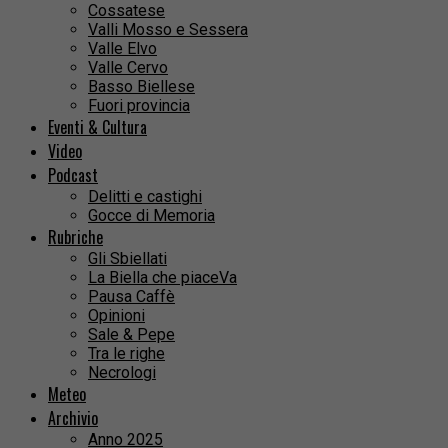
Cossatese
Valli Mosso e Sessera
Valle Elvo
Valle Cervo
Basso Biellese
Fuori provincia
Eventi & Cultura
Video
Podcast
Delitti e castighi
Gocce di Memoria
Rubriche
Gli Sbiellati
La Biella che piaceVa
Pausa Caffè
Opinioni
Sale & Pepe
Tra le righe
Necrologi
Meteo
Archivio
Anno 2025