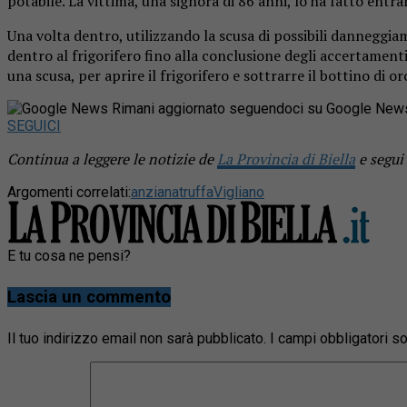
potabile. La vittima, una signora di 86 anni, lo ha fatto entrar
Una volta dentro, utilizzando la scusa di possibili danneggiame
dentro al frigorifero fino alla conclusione degli accertamenti.
una scusa, per aprire il frigorifero e sottrarre il bottino di or
Rimani aggiornato seguendoci su Google New
SEGUICI
Continua a leggere le notizie de
La Provincia di Biella
e segui
Argomenti correlati:
anziana
truffa
Vigliano
E tu cosa ne pensi?
Lascia un commento
Il tuo indirizzo email non sarà pubblicato.
I campi obbligatori 