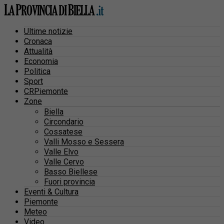
Ultime notizie
Cronaca
Attualità
Economia
Politica
Sport
CRPiemonte
Zone
Biella
Circondario
Cossatese
Valli Mosso e Sessera
Valle Elvo
Valle Cervo
Basso Biellese
Fuori provincia
Eventi & Cultura
Piemonte
Meteo
Video