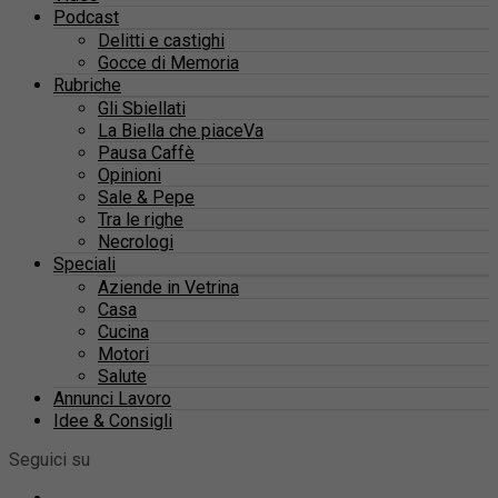
Podcast
Delitti e castighi
Gocce di Memoria
Rubriche
Gli Sbiellati
La Biella che piaceVa
Pausa Caffè
Opinioni
Sale & Pepe
Tra le righe
Necrologi
Speciali
Aziende in Vetrina
Casa
Cucina
Motori
Salute
Annunci Lavoro
Idee & Consigli
Seguici su