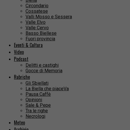
Biella
Circondario
Cossatese
Valli Mosso e Sessera
Valle Elvo
Valle Cervo
Basso Biellese
Fuori provincia
Eventi & Cultura
Video
Podcast
Delitti e castighi
Gocce di Memoria
Rubriche
Gli Sbiellati
La Biella che piaceVa
Pausa Caffè
Opinioni
Sale & Pepe
Tra le righe
Necrologi
Meteo
Archivio