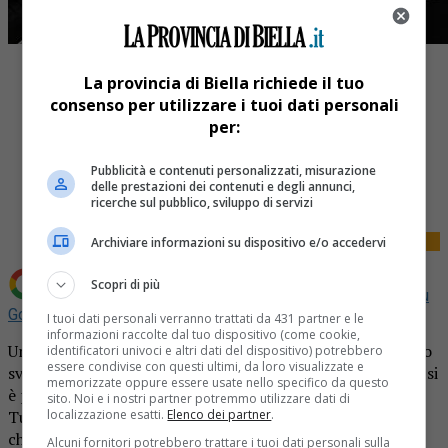
La provincia di Biella richiede il tuo
consenso per utilizzare i tuoi dati personali
per:
Share
Pubblicità e contenuti personalizzati, misurazione
Tweet
delle prestazioni dei contenuti e degli annunci,
ricerche sul pubblico, sviluppo di servizi
Archiviare informazioni su dispositivo e/o accedervi
Scopri di più
Aggiungi La Provincia di Biella come
Fonte preferita su
Google
I tuoi dati personali verranno trattati da 431 partner e le
informazioni raccolte dal tuo dispositivo (come cookie,
Un uomo di 50 anni è stato vittima di una truffa on line. Lo
identificatori univoci e altri dati del dispositivo) potrebbero
essere condivise con questi ultimi, da loro visualizzate e
sventurato ha acquistato una motocarriola su Facebook e si
memorizzate oppure essere usate nello specifico da questo
è presentato a Sagliano Micca per il ritiro del mezzo.
sito. Noi e i nostri partner potremmo utilizzare dati di
localizzazione esatti.
Elenco dei partner
.
Tuttavia, la sorpresa è stata grande quando ha scoperto
che la persona che abitava lì era completamente ignara
Alcuni fornitori potrebbero trattare i tuoi dati personali sulla