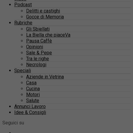
Podcast
Delitti e castighi
Gocce di Memoria
Rubriche
Gli Sbiellati
La Biella che piaceVa
Pausa Caffè
Opinioni
Sale & Pepe
Tra le righe
Necrologi
Speciali
Aziende in Vetrina
Casa
Cucina
Motori
Salute
Annunci Lavoro
Idee & Consigli
Seguici su