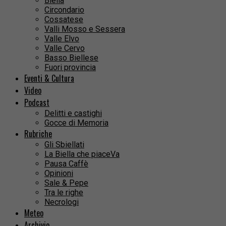
Biella
Circondario
Cossatese
Valli Mosso e Sessera
Valle Elvo
Valle Cervo
Basso Biellese
Fuori provincia
Eventi & Cultura
Video
Podcast
Delitti e castighi
Gocce di Memoria
Rubriche
Gli Sbiellati
La Biella che piaceVa
Pausa Caffè
Opinioni
Sale & Pepe
Tra le righe
Necrologi
Meteo
Archivio