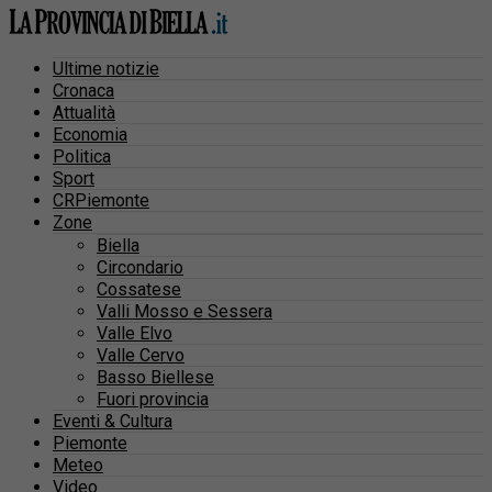
Ultime notizie
Cronaca
Attualità
Economia
Politica
Sport
CRPiemonte
Zone
Biella
Circondario
Cossatese
Valli Mosso e Sessera
Valle Elvo
Valle Cervo
Basso Biellese
Fuori provincia
Eventi & Cultura
Piemonte
Meteo
Video