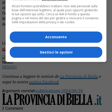
giustificare uno sperpero immotivato di danaro fatto
Alcuni fornitori potrebbero trattare i tuoi dati personali sulla
all’insaputa dei familiari.
base dell'interesse legittimo, al quale puoi opporti gestendo
Del fatto è stata informata la Procura della Repubblica di
le tue opzioni qui sotto. Cerca un link in fondo a questa
Biella che valuterà le responsabilità penali a carico
pagina o nel menu del sito per gestire o revocare il consenso
nelle impostazioni della privacy e dei cookie.
dell’uomo.
Acconsento
LEGGI ANCHE:
Finge il furto dell’auto, denunciato per
simulazione di reato
Gestisci le opzioni
Rimani aggiornato seguendoci su Google
News!
SEGUICI
Continua a leggere le notizie de
La Provincia di Biella
e
segui la nostra
pagina Facebook
Argomenti correlati:
pubblicazione 2024/06/26
3 Commenti