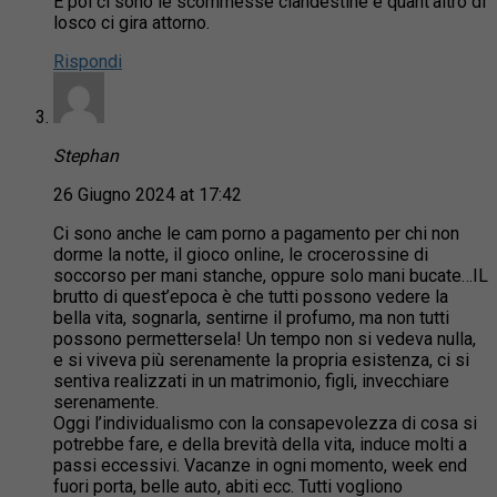
E poi ci sono le scommesse clandestine e quant’altro di
losco ci gira attorno.
Rispondi
Stephan
26 Giugno 2024 at 17:42
Ci sono anche le cam porno a pagamento per chi non
dorme la notte, il gioco online, le crocerossine di
soccorso per mani stanche, oppure solo mani bucate…IL
brutto di quest’epoca è che tutti possono vedere la
bella vita, sognarla, sentirne il profumo, ma non tutti
possono permettersela! Un tempo non si vedeva nulla,
e si viveva più serenamente la propria esistenza, ci si
sentiva realizzati in un matrimonio, figli, invecchiare
serenamente.
Oggi l’individualismo con la consapevolezza di cosa si
potrebbe fare, e della brevità della vita, induce molti a
passi eccessivi. Vacanze in ogni momento, week end
fuori porta, belle auto, abiti ecc. Tutti vogliono