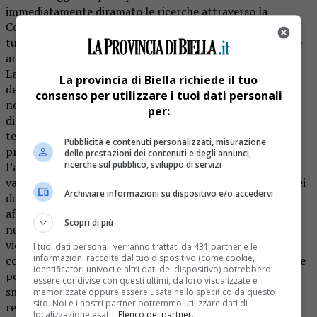
immediatamente diramato le ricerche attraverso la
Centrale Operativa dell’Arma di Biella che aveva allertato
tutte le autoradio presenti in circuito, con ricerche estese
anche nel capoluogo di provincia.
La presunta vittima aveva fornito una sommaria
La provincia di Biella richiede il tuo
descrizione dei due rapinatori. Ma qualcosa sin da subito
consenso per utilizzare i tuoi dati personali
non aveva convinto gli inquirenti. Sono state raccolte le
per:
dichiarazioni dei testimoni ed acquisite le immagini delle
telecamere dei sistemi di videosorveglianza pubblici e
Pubblicità e contenuti personalizzati, misurazione
privati presenti nel centro cittadino. Durante
delle prestazioni dei contenuti e degli annunci,
ricerche sul pubblico, sviluppo di servizi
l’approfondita analisi dei singoli fotogrammi passati al
vaglio dei carabinieri non è stata trovata alcuna traccia dei
Archiviare informazioni su dispositivo e/o accedervi
due presunti malfattori. Di più, non vi era riscontro alle
affermazioni del denunciante. Quest’ultimo, invitato
Scopri di più
nuovamente in caserma per chiarire tutti gli aspetti della
vicenda, si è mostrato particolarmente lacunoso e
I tuoi dati personali verranno trattati da 431 partner e le
informazioni raccolte dal tuo dispositivo (come cookie,
contradditorio nelle risposte date alle stringenti domande
identificatori univoci e altri dati del dispositivo) potrebbero
postegli dagli investigatori e, resosi conto di essere stato
essere condivise con questi ultimi, da loro visualizzate e
smascherato, è crollato ed ha ammesso di aver simulato il
memorizzate oppure essere usate nello specifico da questo
sito. Noi e i nostri partner potremmo utilizzare dati di
reato. Pare che la causa vada ricercata nel bisogno di
localizzazione esatti.
Elenco dei partner
.