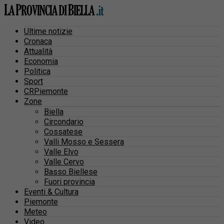
Ultime notizie
Cronaca
Attualità
Economia
Politica
Sport
CRPiemonte
Zone
Biella
Circondario
Cossatese
Valli Mosso e Sessera
Valle Elvo
Valle Cervo
Basso Biellese
Fuori provincia
Eventi & Cultura
Piemonte
Meteo
Video