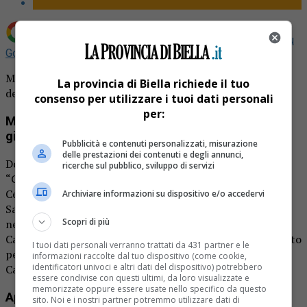
Aggiungi La Provincia di Biella come
Fonte preferita su
Google
Monastero cluniacense di Castelletto Cervo: giornata
La provincia di Biella richiede il tuo
dell’arte
consenso per utilizzare i tuoi dati personali
per:
Monastero cluniacense di Castelletto Cervo:
giornata dell’arte
Pubblicità e contenuti personalizzati, misurazione
delle prestazioni dei contenuti e degli annunci,
Domenica 29 giugno 2025, l’associazione culturale
ricerche sul pubblico, sviluppo di servizi
“Garnerius”, con il patrocinio del Comune di Castelletto
Cervo, organizza un concorso di pittura estemporanea.
Archiviare informazioni su dispositivo e/o accedervi
Sarà in memoria di Piercarlo Ferrero. L’evento si svolgerà
Scopri di più
nella splendida cornice del Monastero cluniacense di
Castelletto Cervo. Evento dalle 11 alle 16:30. Il tema scelto
I tuoi dati personali verranno trattati da 431 partner e le
per questa prima edizione è “Il Monastero cluniacense di
informazioni raccolte dal tuo dispositivo (come cookie,
identificatori univoci e altri dati del dispositivo) potrebbero
Castelletto Cervo: arte, storia e natura”.
essere condivise con questi ultimi, da loro visualizzate e
memorizzate oppure essere usate nello specifico da questo
Aperto a tutti
sito. Noi e i nostri partner potremmo utilizzare dati di