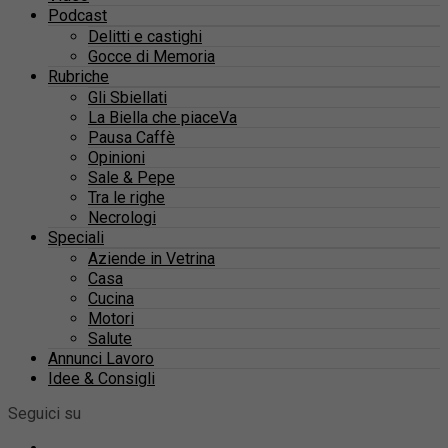
Podcast
Delitti e castighi
Gocce di Memoria
Rubriche
Gli Sbiellati
La Biella che piaceVa
Pausa Caffè
Opinioni
Sale & Pepe
Tra le righe
Necrologi
Speciali
Aziende in Vetrina
Casa
Cucina
Motori
Salute
Annunci Lavoro
Idee & Consigli
Seguici su