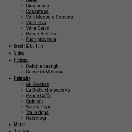
Biella
Circondario
Cossatese
Valli Mosso e Sessera
Valle Elvo
Valle Cervo
Basso Biellese
Fuori provincia
Eventi & Cultura
Video
Podcast
Delitti e castighi
Gocce di Memoria
Rubriche
Gli Sbiellati
La Biella che piaceVa
Pausa Caffè
Opinioni
Sale & Pepe
Tra le righe
Necrologi
Meteo
Archivio