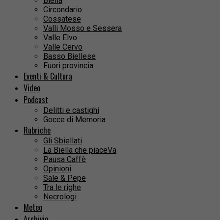
Biella
Circondario
Cossatese
Valli Mosso e Sessera
Valle Elvo
Valle Cervo
Basso Biellese
Fuori provincia
Eventi & Cultura
Video
Podcast
Delitti e castighi
Gocce di Memoria
Rubriche
Gli Sbiellati
La Biella che piaceVa
Pausa Caffè
Opinioni
Sale & Pepe
Tra le righe
Necrologi
Meteo
Archivio