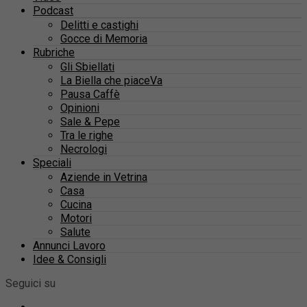
Podcast
Delitti e castighi
Gocce di Memoria
Rubriche
Gli Sbiellati
La Biella che piaceVa
Pausa Caffè
Opinioni
Sale & Pepe
Tra le righe
Necrologi
Speciali
Aziende in Vetrina
Casa
Cucina
Motori
Salute
Annunci Lavoro
Idee & Consigli
Seguici su