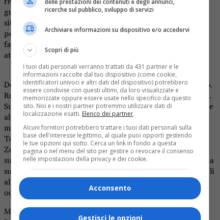
regione, che sfocerà in temporali anche molto forti con
delle prestazioni dei contenuti e degli annunci,
ricerche sul pubblico, sviluppo di servizi
grandine ed un generale calo delle
temperature. Tale
situazione si protrarrà fino a martedì. Successivamente la
Archiviare informazioni su dispositivo e/o accedervi
perturbazione si
ritirerà verso le regioni centrali europee,
favorendo una diminuzione delle condizioni di
instabilità
Scopri di più
atmosferica.
I tuoi dati personali verranno trattati da 431 partner e le
informazioni raccolte dal tuo dispositivo (come cookie,
identificatori univoci e altri dati del dispositivo) potrebbero
Domani, lunedì, 26 luglio
cielo nuvoloso o molto nuvoloso.
essere condivise con questi ultimi, da loro visualizzate e
R
ovesci sparsi al mattino più probabili a ridosso delle Alpi.
memorizzate oppure essere usate nello specifico da questo
Successivamente attesi temporali sulle zone pedemontane
sito. Noi e i nostri partner potremmo utilizzare dati di
localizzazione esatti.
Elenco dei partner
.
alpine in avanzata
verso le zone di pianura con valori
moderati o localmente molto forti, più probabili
tra
Alcuni fornitori potrebbero trattare i tuoi dati personali sulla
base dell'interesse legittimo, al quale puoi opporti gestendo
Torinese e Verbano.
le tue opzioni qui sotto. Cerca un link in fondo a questa
Zero termico
: in lieve calo sui 3800 m.
Venti
: moderati
pagina o nel menu del sito per gestire o revocare il consenso
sudoccidentali sulle Alpi e deboli o localmente moderati da
nelle impostazioni della privacy e dei cookie.
sud
sull’Appennino; deboli prevalentemente settentrionali
altrove.
Attese grandinate e forti raffiche di vento in
Acconsento
occasione dei
temporali più intensi dal pomeriggio
Martedì 27 luglio
cielo nuvoloso o molto nuvoloso.
Gestisci le opzioni