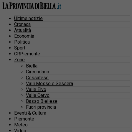
Ultime notizie
Cronaca
Attualità
Economia
Politica
Sport
CRPiemonte
Zone
Biella
Circondario
Cossatese
Valli Mosso e Sessera
Valle Elvo
Valle Cervo
Basso Biellese
Fuori provincia
Eventi & Cultura
Piemonte
Meteo
Video