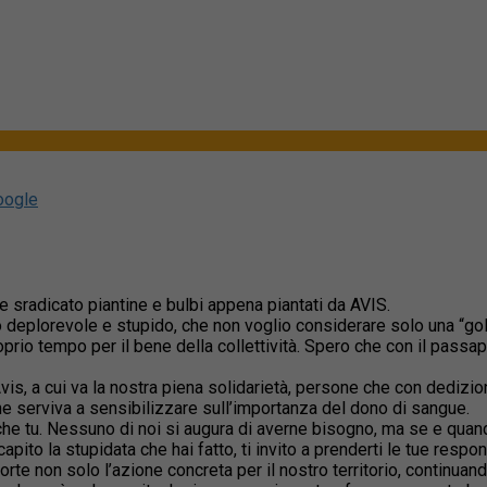
oogle
 e sradicato piantine e bulbi appena piantati da AVIS.
tto deplorevole e stupido, che non voglio considerare solo una “go
roprio tempo per il bene della collettività. Spero che con il pass
 Avis, a cui va la nostra piena solidarietà, persone che con dedi
he serviva a sensibilizzare sull’importanza del dono di sangue.
che tu. Nessuno di noi si augura di averne bisogno, ma se e quand
capito la stupidata che hai fatto, ti invito a prenderti le tue respo
orte non solo l’azione concreta per il nostro territorio, continuan