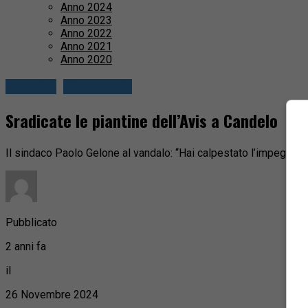
Anno 2024
Anno 2023
Anno 2022
Anno 2021
Anno 2020
Attualità
Circondario
Sradicate le piantine dell’Avis a Candelo
Il sindaco Paolo Gelone al vandalo: “Hai calpestato l’impegno di 
Pubblicato
2 anni fa
il
26 Novembre 2024