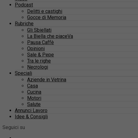
Podcast
Delitti e castighi
Gocce di Memoria
Rubriche
Gli Sbiellati
La Biella che piaceVa
Pausa Caffè
Opinioni
Sale & Pepe
Tra le righe
Necrologi
Speciali
Aziende in Vetrina
Casa
Cucina
Motori
Salute
Annunci Lavoro
Idee & Consigli
Seguici su