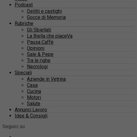
Podcast
Delitti e castighi
Gocce di Memoria
Rubriche
Gli Sbiellati
La Biella che piaceVa
Pausa Caffè
Opinioni
Sale & Pepe
Tra le righe
Necrologi
Speciali
Aziende in Vetrina
Casa
Cucina
Motori
Salute
Annunci Lavoro
Idee & Consigli
Seguici su