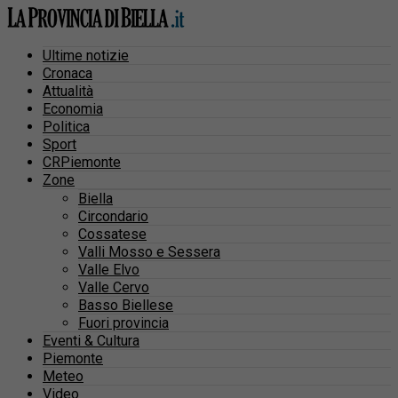
Ultime notizie
Cronaca
Attualità
Economia
Politica
Sport
CRPiemonte
Zone
Biella
Circondario
Cossatese
Valli Mosso e Sessera
Valle Elvo
Valle Cervo
Basso Biellese
Fuori provincia
Eventi & Cultura
Piemonte
Meteo
Video