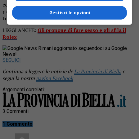
commenti ironici — tra chi si trovava sull’isola. D’altra
parte, c’è chi cerca la vista lago… e chi se la prende un po’
Gestisci le opzioni
troppo alla lettera.
LEGGI ANCHE:
Gli propone di fare sesso e gli sfila il
Rolex
Rimani aggiornato seguendoci su Google
News!
SEGUICI
Continua a leggere le notizie de
La Provincia di Biella
e
segui la nostra
pagina Facebook
Argomenti correlati:
3 Commenti
1 Commento