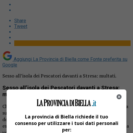
Share
Tweet
Aggiungi La Provincia di Biella come
Fonte preferita su
Google
Sesso all’isola dei Pescatori davanti a Stresa: multati.
Sesso all’isola dei Pescatori davanti a Stresa:
multati
Che il Lago Maggiore fosse una meta romantica lo si sa. Ma
sull’isola dei Pescatori, davanti a Stresa, una coppia ha
La provincia di Biella richiede il tuo
decisamente esagerato con le effusioni. O meglio: ha
consenso per utilizzare i tuoi dati personali
esagerato in un luogo troppo esposto. E la passione questa
per:
volta è loro costata carissima.