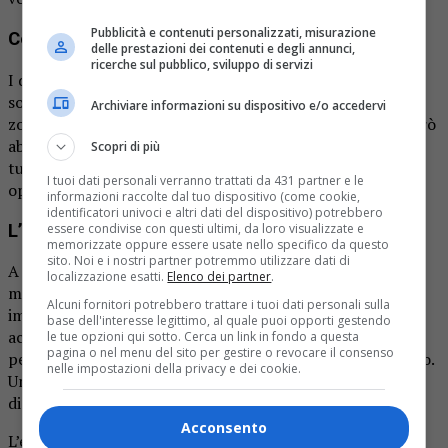
Pubblicità e contenuti personalizzati, misurazione
Coppia alessandrina
delle prestazioni dei contenuti e degli annunci,
ricerche sul pubblico, sviluppo di servizi
I due, residenti nella provincia di Alessandria, sono stati
sorpresi in flagrante durante un rapporto sessuale in una
Archiviare informazioni su dispositivo e/o accedervi
zona solo parzialmente appartata dell’isola. Una zona però
abbastanza pubblica da attirare l’attenzione di alcuni
Scopri di più
turisti scandalizzati, e pronti a chiamare la centrale
I tuoi dati personali verranno trattati da 431 partner e le
operativa.
informazioni raccolte dal tuo dispositivo (come cookie,
identificatori univoci e altri dati del dispositivo) potrebbero
L’intervento dei carabinieri
essere condivise con questi ultimi, da loro visualizzate e
memorizzate oppure essere usate nello specifico da questo
sito. Noi e i nostri partner potremmo utilizzare dati di
A interrompere la passione lacustre è intervenuta la
localizzazione esatti.
Elenco dei partner
.
motovedetta dei carabinieri della locale stazione,
Alcuni fornitori potrebbero trattare i tuoi dati personali sulla
impegnata in un normale pattugliamento. Come
base dell'interesse legittimo, al quale puoi opporti gestendo
accennato, alla fine l’incontro ravvicinato è costato caro:
le tue opzioni qui sotto. Cerca un link in fondo a questa
pagina o nel menu del sito per gestire o revocare il consenso
per la coppia, una sanzione amministrativa da 10mila euro.
nelle impostazioni della privacy e dei cookie.
Un conto salato per una “fuga d’amore” non proprio
discreta.
Acconsento
L’episodio ha suscitato una certa curiosità — e non pochi