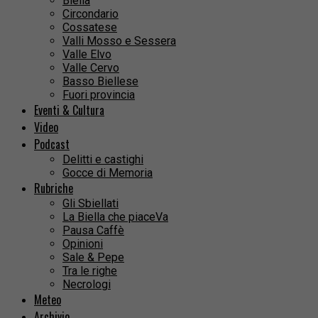
Biella
Circondario
Cossatese
Valli Mosso e Sessera
Valle Elvo
Valle Cervo
Basso Biellese
Fuori provincia
Eventi & Cultura
Video
Podcast
Delitti e castighi
Gocce di Memoria
Rubriche
Gli Sbiellati
La Biella che piaceVa
Pausa Caffè
Opinioni
Sale & Pepe
Tra le righe
Necrologi
Meteo
Archivio