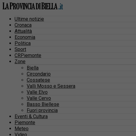
Ultime notizie
Cronaca
Attualità
Economia
Politica
Sport
CRPiemonte
Zone
Biella
Circondario
Cossatese
Valli Mosso e Sessera
Valle Elvo
Valle Cervo
Basso Biellese
Fuori provincia
Eventi & Cultura
Piemonte
Meteo
Video