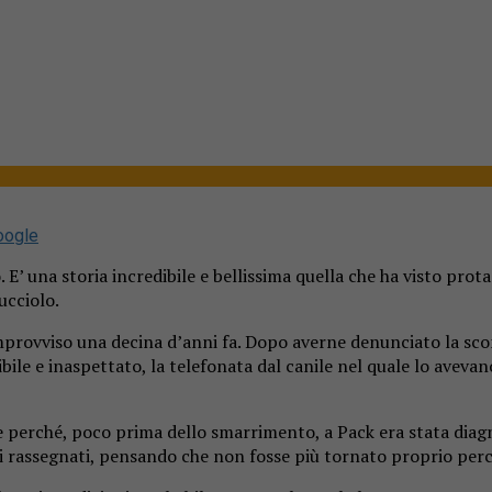
oogle
’ una storia incredibile e bellissima quella che ha visto prota
ucciolo.
’improvviso una decina d’anni fa. Dopo averne denunciato la sc
dibile e inaspettato, la telefonata dal canile nel quale lo ave
e perché, poco prima dello smarrimento, a Pack era stata diag
indi rassegnati, pensando che non fosse più tornato proprio per