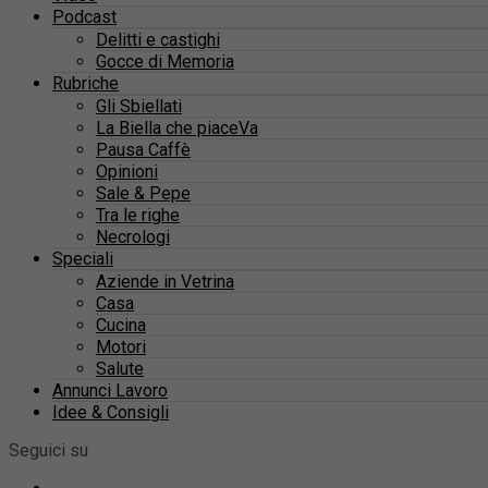
Podcast
Delitti e castighi
Gocce di Memoria
Rubriche
Gli Sbiellati
La Biella che piaceVa
Pausa Caffè
Opinioni
Sale & Pepe
Tra le righe
Necrologi
Speciali
Aziende in Vetrina
Casa
Cucina
Motori
Salute
Annunci Lavoro
Idee & Consigli
Seguici su