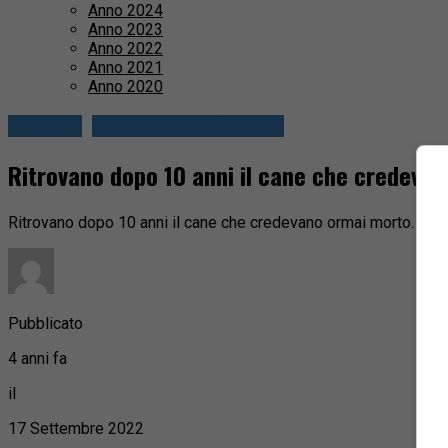
Anno 2024
Anno 2023
Anno 2022
Anno 2021
Anno 2020
Attualità
Valli Mosso e Sessera
Ritrovano dopo 10 anni il cane che credeva
Ritrovano dopo 10 anni il cane che credevano ormai morto. E’ una
Pubblicato
4 anni fa
il
17 Settembre 2022