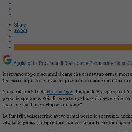
Share
Tweet
Aggiungi La Provincia di Biella come
Fonte preferita su G
Ritrovano dopo dieci anni il cane che credevano ormai morto. E
tedesco e lupo cecoslovacco, preso in un canile quando era c
Come raccontato da
Notizia Oggi
, l’animale era sparito all
perso le speranze. Poi, di recente, qualcosa di davvero incre
suo cane, ha il microchip a suo nome”.
La famiglia valsesserina aveva ormai perso le speranze, anch
vita la diagnosi. I proprietari a un certo punto si erano qu