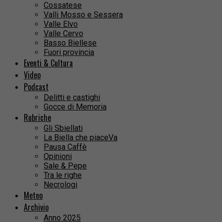
Cossatese
Valli Mosso e Sessera
Valle Elvo
Valle Cervo
Basso Biellese
Fuori provincia
Eventi & Cultura
Video
Podcast
Delitti e castighi
Gocce di Memoria
Rubriche
Gli Sbiellati
La Biella che piaceVa
Pausa Caffè
Opinioni
Sale & Pepe
Tra le righe
Necrologi
Meteo
Archivio
Anno 2025