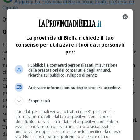
Aggiungi La Provincia di Biella come
Fonte preferita su
Google
Questura Biella: il bilancio dell’Adunata
Questura Biella: il bilancio dell’Adunata
La provincia di Biella richiede il tuo
La 96^ Adunata Nazionale degli Alpini giunge al termine e
consenso per utilizzare i tuoi dati personali
saluta Biella. Grazie all’aiuto dei vari reparti della Polizia, le
per:
3 giornate degli Alpini, si sono svolte in sicurezza. Questo
nonostante il notevole afflusso di gente che si è fermata in
Pubblicità e contenuti personalizzati, misurazione
delle prestazioni dei contenuti e degli annunci,
città per tutta la durata dell’evento. Le forze schierate
ricerche sul pubblico, sviluppo di servizi
erano molteplici. Tredici squadre del Reparto Prevenzione
Crimine che hanno affiancato le volanti potenziate con 27
Archiviare informazioni su dispositivo e/o accedervi
pattuglie automontate. E 22 pattuglie appiedate sulle aree
pedonali chiuse al traffico a maggior affluenza di persone.
Scopri di più
Poi 6 squadre del Reparto Mobile. La Polizia Cinofila con i
I tuoi dati personali verranno trattati da 431 partner e le
suoi 3 cani antiesplosivo. Tre team di Artificieri
informazioni raccolte dal tuo dispositivo (come cookie,
antisabotaggio. Le Squadre Speciali U.O.P.I. con 4 operatori.
identificatori univoci e altri dati del dispositivo) potrebbero
Un team di tiratori scelti. E un elicottero che ha vigilato
essere condivise con questi ultimi, da loro visualizzate e
memorizzate oppure essere usate nello specifico da questo
dall’alto tutta l’area della manifestazione.
sito. Noi e i nostri partner potremmo utilizzare dati di