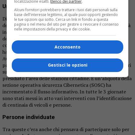
localizzazione esatti.
Elenco dei partner
.
Un po’ di numeri
Alcuni fornitori potrebbero trattare i tuoi dati personali sulla
base dell'interesse legittimo, al quale puoi opporti gestendo
Diciotto 18 pattuglie della Squadra Mobile e 21 pattuglie
le tue opzioni qui sotto. Cerca un link in fondo a questa
pagina o nel menu del sito per gestire o revocare il consenso
della D.I.G.O.S. in borghese hanno condotto le loro attività
nelle impostazioni della privacy e dei cookie.
info-investigative, nel cuore dell’evento. Due pattuglie
della Polizia Amministrativa e Sociale che hanno
controllato gli esercizi commerciali. La Polizia Scientifica
Acconsento
ha coadiuvato i colleghi di Biella con altre 10 unità.
Avvalendosi di sistemi tecnologici all’avanguardia. Le
pattuglie della Polizia Stradale rafforzate con 26 operatori
Gestisci le opzioni
sul campo. Diciotto poliziotti della Ferroviaria hanno
presidiato l’area delle stazioni cittadine. E un’aliquota della
sezione operativa sicurezza Cibernetica (SOSC) ha
incrementato il flusso informativo. In tutte le 3 giornate
sono stati messi in atto vari interventi con l’identificazione
di centinaia di veicoli e persone.
Persone individuate
Tra queste c’era anche chi pensava di partecipare solo per