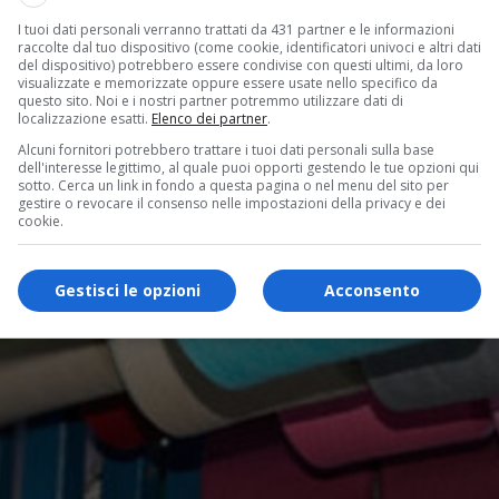
I tuoi dati personali verranno trattati da 431 partner e le informazioni
raccolte dal tuo dispositivo (come cookie, identificatori univoci e altri dati
del dispositivo) potrebbero essere condivise con questi ultimi, da loro
visualizzate e memorizzate oppure essere usate nello specifico da
questo sito. Noi e i nostri partner potremmo utilizzare dati di
localizzazione esatti.
Elenco dei partner
.
Alcuni fornitori potrebbero trattare i tuoi dati personali sulla base
dell'interesse legittimo, al quale puoi opporti gestendo le tue opzioni qui
sotto. Cerca un link in fondo a questa pagina o nel menu del sito per
gestire o revocare il consenso nelle impostazioni della privacy e dei
cookie.
Gestisci le opzioni
Acconsento