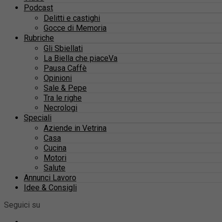
Podcast
Delitti e castighi
Gocce di Memoria
Rubriche
Gli Sbiellati
La Biella che piaceVa
Pausa Caffè
Opinioni
Sale & Pepe
Tra le righe
Necrologi
Speciali
Aziende in Vetrina
Casa
Cucina
Motori
Salute
Annunci Lavoro
Idee & Consigli
Seguici su