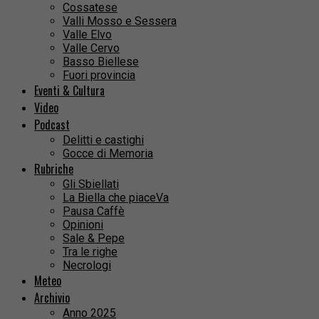
Cossatese
Valli Mosso e Sessera
Valle Elvo
Valle Cervo
Basso Biellese
Fuori provincia
Eventi & Cultura
Video
Podcast
Delitti e castighi
Gocce di Memoria
Rubriche
Gli Sbiellati
La Biella che piaceVa
Pausa Caffè
Opinioni
Sale & Pepe
Tra le righe
Necrologi
Meteo
Archivio
Anno 2025