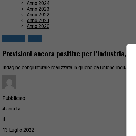
Anno 2024
Anno 2023
Anno 2022
Anno 2021
Anno 2020
Attualità
Biella
Previsioni ancora positive per l’industria, p
Indagine congiunturale realizzata in giugno da Unione Industria
Pubblicato
4 anni fa
il
13 Luglio 2022