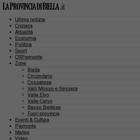
Ultime notizie
Cronaca
Attualità
Economia
Politica
Sport
CRPiemonte
Zone
Biella
Circondario
Cossatese
Valli Mosso e Sessera
Valle Elvo
Valle Cervo
Basso Biellese
Fuori provincia
Eventi & Cultura
Piemonte
Meteo
Video