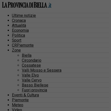
Ultime notizie
Cronaca
Attualità
Economia
Politica
Sport
CRPiemonte
Zone
Biella
Circondario
Cossatese
Valli Mosso e Sessera
Valle Elvo
Valle Cervo
Basso Biellese
Fuori provincia
Eventi & Cultura
Piemonte
Meteo
Video