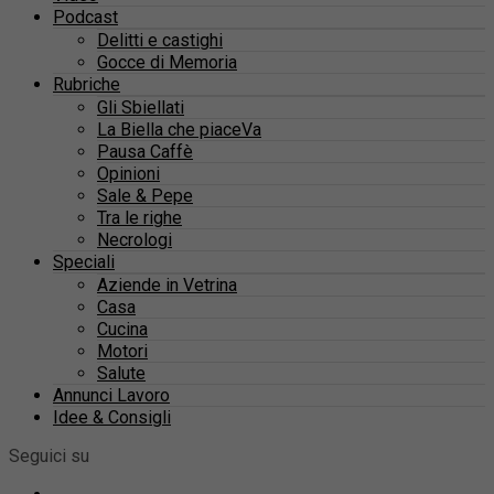
Podcast
Delitti e castighi
Gocce di Memoria
Rubriche
Gli Sbiellati
La Biella che piaceVa
Pausa Caffè
Opinioni
Sale & Pepe
Tra le righe
Necrologi
Speciali
Aziende in Vetrina
Casa
Cucina
Motori
Salute
Annunci Lavoro
Idee & Consigli
Seguici su