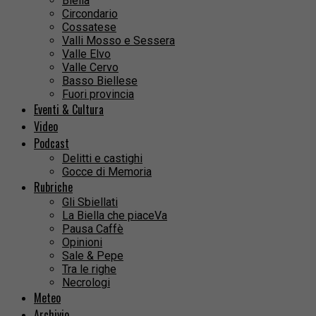
Biella
Circondario
Cossatese
Valli Mosso e Sessera
Valle Elvo
Valle Cervo
Basso Biellese
Fuori provincia
Eventi & Cultura
Video
Podcast
Delitti e castighi
Gocce di Memoria
Rubriche
Gli Sbiellati
La Biella che piaceVa
Pausa Caffè
Opinioni
Sale & Pepe
Tra le righe
Necrologi
Meteo
Archivio