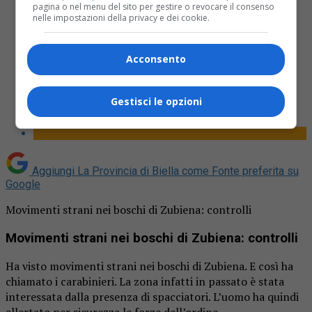
pagina o nel menu del sito per gestire o revocare il consenso
nelle impostazioni della privacy e dei cookie.
Acconsento
Share
Tweet
Gestisci le opzioni
Aggiungi La Provincia di Biella come
Fonte preferita su
Google
Movimenti strani nei boschi di Zubiena: controlli
Movimenti strani nei boschi di Zubiena: controlli
Ha visto movimenti strani nei boschi di Zubiena. E così ha
chiamato i carabinieri. La zona infatti in passato è stata
interessata dalla presenza di spacciatori. L’uomo ha quindi