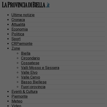
Ultime notizie
Cronaca
Attualità
Economia
Politica
Sport
CRPiemonte
Zone
Biella
Circondario
Cossatese
Valli Mosso e Sessera
Valle Elvo
Valle Cervo
Basso Biellese
Fuori provincia
Eventi & Cultura
Piemonte
Meteo
Video