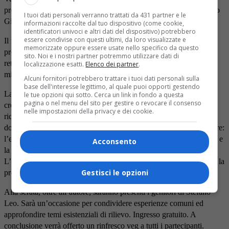
presentazione del libro “L’amico di Krishna” di Prabhu Das (Pietro
I tuoi dati personali verranno trattati da 431 partner e le
Giarola) in ricordo di Stefano Leo.
informazioni raccolte dal tuo dispositivo (come cookie,
identificatori univoci e altri dati del dispositivo) potrebbero
essere condivise con questi ultimi, da loro visualizzate e
Il testo vede la sua genesi nel noto e triste accadimento della morte
memorizzate oppure essere usate nello specifico da questo
prematura del ragazzo biellese mettendo in luce aspetti nascosti e
sito. Noi e i nostri partner potremmo utilizzare dati di
retroscena sconosciuti di una vicenda che ha toccato il cuore di
localizzazione esatti.
Elenco dei partner
.
milioni di persone.
Alcuni fornitori potrebbero trattare i tuoi dati personali sulla
base dell'interesse legittimo, al quale puoi opporti gestendo
La scorrevole scrittura dell’autore, indagando su questo fatto di
le tue opzioni qui sotto. Cerca un link in fondo a questa
pagina o nel menu del sito per gestire o revocare il consenso
cronaca, crea un sapiente intreccio tra il passato dove avviene la
nelle impostazioni della privacy e dei cookie.
ricostruzione dei fatti ed il presente dove costantemente si formano
domande esistenziali che implicitamente vengono proposte al lettore:
l’eterna contrapposizione tra il bene e il male, l’influsso del Karma e
Acconsento
la necessità di vivere in modo spirituale la propria esistenza.
L’articolata ed avvincente analisi dei fatti ha come costante sfondo la
Gestisci le opzioni
presenza delle scritture sacre della tradizione Vedica.
Alla serata, oltre all’autore, saranno presenti i genitori di Stefano
Leo. Sarà un’occasione per condividere esperienze comuni ed
approfondire temi esistenziali di rilievo. Ingresso gratuito. A
conclusione verrà offerto un rinfresco veg a tutti i partecipanti.