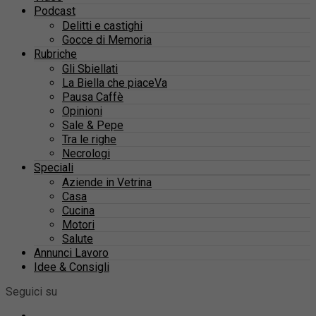
Podcast
Delitti e castighi
Gocce di Memoria
Rubriche
Gli Sbiellati
La Biella che piaceVa
Pausa Caffè
Opinioni
Sale & Pepe
Tra le righe
Necrologi
Speciali
Aziende in Vetrina
Casa
Cucina
Motori
Salute
Annunci Lavoro
Idee & Consigli
Seguici su