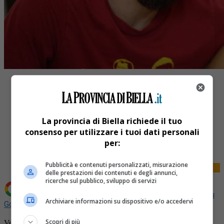
La provincia di Biella richiede il tuo
Share
consenso per utilizzare i tuoi dati personali
Tweet
per:
Pubblicità e contenuti personalizzati, misurazione
delle prestazioni dei contenuti e degli annunci,
ricerche sul pubblico, sviluppo di servizi
Aggiungi La Provincia di Biella come
Fonte preferita su
Archiviare informazioni su dispositivo e/o accedervi
Google
Scopri di più
Venerdì lo spazio culturale Runa di Chiavazza ha ospitato la