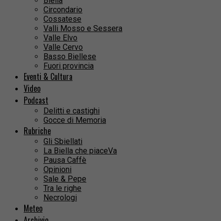
Biella
Circondario
Cossatese
Valli Mosso e Sessera
Valle Elvo
Valle Cervo
Basso Biellese
Fuori provincia
Eventi & Cultura
Video
Podcast
Delitti e castighi
Gocce di Memoria
Rubriche
Gli Sbiellati
La Biella che piaceVa
Pausa Caffè
Opinioni
Sale & Pepe
Tra le righe
Necrologi
Meteo
Archivio