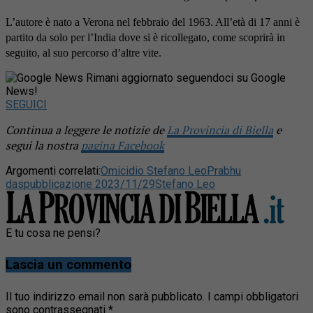
L’autore è nato a Verona nel febbraio del 1963. All’età di 17 anni è
partito da solo per l’India dove si è ricollegato, come scoprirà in
seguito, al suo percorso d’altre vite.
Rimani aggiornato seguendoci su Google
News!
SEGUICI
Continua a leggere le notizie de
La Provincia di Biella
e
segui la nostra
pagina Facebook
Argomenti correlati:
Omicidio Stefano Leo
Prabhu
das
pubblicazione 2023/11/29
Stefano Leo
E tu cosa ne pensi?
Lascia un commento
Il tuo indirizzo email non sarà pubblicato.
I campi obbligatori
sono contrassegnati
*