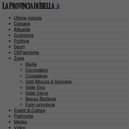
Ultime notizie
Cronaca
Attualità
Economia
Politica
Sport
CRPiemonte
Zone
Biella
Circondario
Cossatese
Valli Mosso e Sessera
Valle Elvo
Valle Cervo
Basso Biellese
Fuori provincia
Eventi & Cultura
Piemonte
Meteo
Video