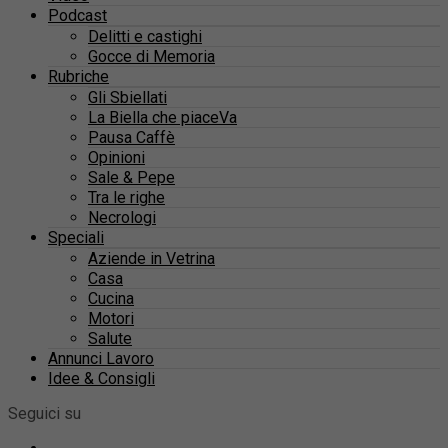
Podcast
Delitti e castighi
Gocce di Memoria
Rubriche
Gli Sbiellati
La Biella che piaceVa
Pausa Caffè
Opinioni
Sale & Pepe
Tra le righe
Necrologi
Speciali
Aziende in Vetrina
Casa
Cucina
Motori
Salute
Annunci Lavoro
Idee & Consigli
Seguici su