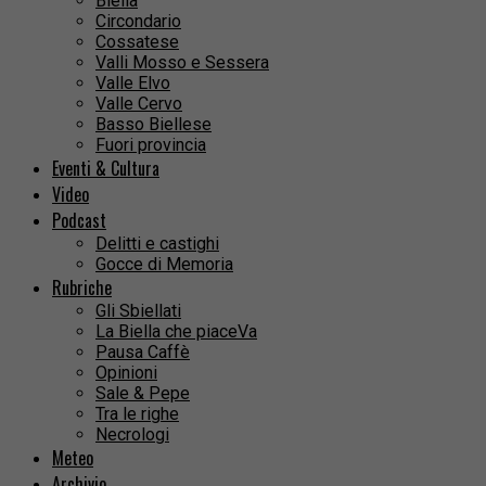
Biella
Circondario
Cossatese
Valli Mosso e Sessera
Valle Elvo
Valle Cervo
Basso Biellese
Fuori provincia
Eventi & Cultura
Video
Podcast
Delitti e castighi
Gocce di Memoria
Rubriche
Gli Sbiellati
La Biella che piaceVa
Pausa Caffè
Opinioni
Sale & Pepe
Tra le righe
Necrologi
Meteo
Archivio