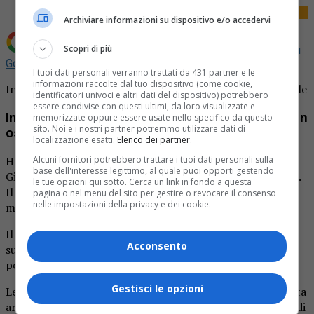
Archiviare informazioni su dispositivo e/o accedervi
Scopri di più
Aggiungi La Provincia di Biella come
Fonte preferita su
Google
I tuoi dati personali verranno trattati da 431 partner e le
informazioni raccolte dal tuo dispositivo (come cookie,
Incidente per don Giuseppe Papagni ricoverato in ospedale
identificatori univoci e altri dati del dispositivo) potrebbero
essere condivise con questi ultimi, da loro visualizzate e
Incidente per don Giuseppe Papagni ricoverato in
memorizzate oppure essere usate nello specifico da questo
sito. Noi e i nostri partner potremmo utilizzare dati di
ospedale
localizzazione esatti.
Elenco dei partner
.
Alcuni fornitori potrebbero trattare i tuoi dati personali sulla
Ha perso il controllo della Fiat Panda su cui viaggiava don
base dell'interesse legittimo, al quale puoi opporti gestendo
Giuseppe Papagni finendo contro una casa a Camburzano.
le tue opzioni qui sotto. Cerca un link in fondo a questa
Il sinistro è avvenuto nella gionata di ieri, giovedì 23
pagina o nel menu del sito per gestire o revocare il consenso
nelle impostazioni della privacy e dei cookie.
maggio.
Il religioso è stato soccorso dal 118, le sue condizioni
Acconsento
subito sembravano non gravi. Sul posto anche i carabineri
per ricostruire la dinamica.
Gestisci le opzioni
Le condizioni del sacerdote sono però peggiorate una volta
arrivato al pronto soccorso. Non è comunque in pericolo di