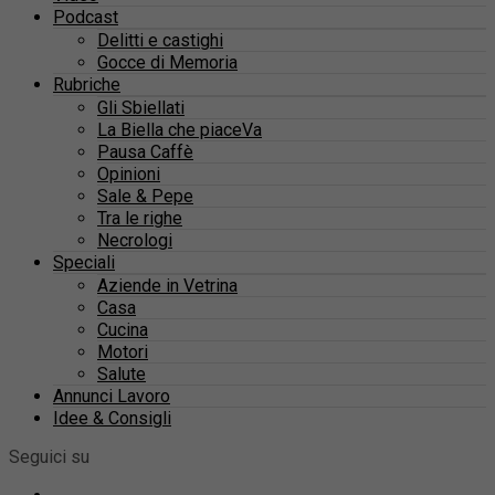
Podcast
Delitti e castighi
Gocce di Memoria
Rubriche
Gli Sbiellati
La Biella che piaceVa
Pausa Caffè
Opinioni
Sale & Pepe
Tra le righe
Necrologi
Speciali
Aziende in Vetrina
Casa
Cucina
Motori
Salute
Annunci Lavoro
Idee & Consigli
Seguici su