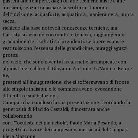
pastelli alle tempere, dagli oli alle tecniche miste e alle
incisioni, senza tralasciare la scultura. Il mondo
dell’incisione: acquaforte, acquatinta, maniera nera, punta
secca,
richiede alla base notevoli conoscenze tecniche, ma
l’artista si avvicinò con umiltà e tenacia, raggiungendo
gradualmente risultati sorprendenti. Le opere esposte
restituiscono l’essenza delle grandi cime, miraggi aguzzi
protesi
nel cielo, che sono diventati reali nelle arrampicate con
alpinisti del calibro di Giovanni Antoniotti /Vanin e Beppe
Re,
presenti all’inaugurazione, che si soffermavano di fronte
alle singole incisioni e le commentavano, evocandone
difficoltà e soddisfazioni.
Caneparo ha concluso la sua presentazione ricordando la
generosità di Placido Castaldi, dimostrata anche
collaborando
con l’”oculista dei più deboli”, Paolo Maria Pesando, a
progetti in favore dei campesinos messicani del Chiapas.
Piera Mazzone