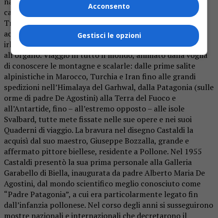
nacque a Pollone nel 1925, ma visse e lavorò nella sua
Acconsento
cascina ai Paci di Sordevolo, lassù in alto, vicino alla
Trappa, dove resterà fino agli ultimi anni della sua vita ed
accoglierà gli amici, solo quelli veri, con un buon whisky
Gestisci le opzioni
irlandese e la Toccata in re minore di Bach suonata
all’organo. Viaggiò in tutto il mondo, animato dalla voglia
di conoscere le montagne e scalarle: dalle prime salite
alpinistiche in Marocco, Turchia e Iran fino alle grandi
spedizioni nell’Himalaya del Garhwal, dalla Patagonia (sulle
orme di padre De Agostini) alla Terra del Fuoco e
all’Antartide, fino – all’estremo opposto – alle isole
Svalbard, tutte mete fissate nelle sue opere e nei suoi
Quaderni di viaggio. La bravura nel disegno Castaldi la
acquisì dal suo maestro, Giuseppe Bozzalla, grande e
affermato pittore biellese, residente a Pollone. Nel 1955
Castaldi presentò la sua prima personale alla Galleria
Garabello di Biella, inaugurata da padre Alberto Maria De
Agostini, dal mondo scientifico meglio conosciuto come
“Padre Patagonia”, a cui era particolarmente legato fin
dall’infanzia pollonese. Nel corso degli anni si susseguirono
mostre nazionali e internazionali che decretarono il