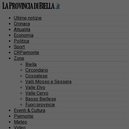
Ultime notizie
Cronaca
Attualità
Economia
Politica
Sport
CRPiemonte
Zone
Biella
Circondario
Cossatese
Valli Mosso e Sessera
Valle Elvo
Valle Cervo
Basso Biellese
Fuori provincia
Eventi & Cultura
Piemonte
Meteo
Video