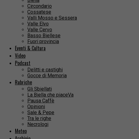
Biella
Circondario
Cossatese
Valli Mosso e Sessera
Valle Elvo
Valle Cervo
Basso Biellese
Fuori provincia
Eventi & Cultura
Video
Podcast
Delitti e castighi
Gocce di Memoria
Rubriche
Gli Sbiellati
La Biella che piaceVa
Pausa Caffè
Opinioni
Sale & Pepe
Tra le righe
Necrologi
Meteo
Archivio