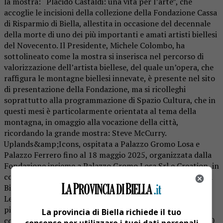
la mostra: “Placido Castaldi: una vita per l’arte”, che
accoglie le incisioni della collezione della Fondazione Cassa
di Risparmio di Biella, allestita in occasione del decennale
della morte di uno dei più importanti e amati artisti biellesi
del Novecento. Il Presidente, Michele Colombo, ha
sottolineato come la mostra si inserisca nel percorso di
valorizzazione dell’artista biellese, del quale un’opera, che
raffigura le montagne biellesi innevate, è presente nel sito
di presentazione della Fondazione, ma si ricolleghi
soprattutto alla programmazione di Spazio Cultura, che in
questi mesi è particolarmente orientata al tema della
montagna, in omaggio alla vocazione della città,
ricordando la grande mostra: Steve McCurry.
Uplands&amp;Icons, ospitata a Palazzo Gromo Losa e
Palazzo Ferrero fino al 18 maggio 2025, organizzata dalla
Fondazione insieme a Palazzo Gromo Losa Srl e Creation, in
collaborazione con il Comune di Biella, il Polo Culturale di
Biella Piazzo e Palazzo Ferrero Miscele Culturali.
Le opere di arte incisoria di Placido Castaldi – parte di un
più vasto corpus di oltre duecento incisioni, già nella
La provincia di Biella richiede il tuo
collezione di Sergio Caneparo entrato a far parte nel 2020
consenso per utilizzare i tuoi dati personali