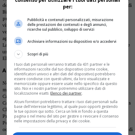
della raccolta d’arte della Fondazione Cassa di Risparmio di
per:
Biella – sono state suddivise in un duplice allestimento, la
prima parte: Montagne: la mia passione, il mio tormento,
Pubblicità e contenuti personalizzati, misurazione
visitabile fino al 6 gennaio, è dedicata alle innumerevoli
delle prestazioni dei contenuti e degli annunci,
ricerche sul pubblico, sviluppo di servizi
vedute di montagne da lui scalate con successo o
appartenute ai suoi sogni di alpinista, mentre la seconda:
Archiviare informazioni su dispositivo e/o accedervi
La mia Valle Elvo e…, che aprirà dall’11 gennaio, racchiude
una selezione di soggetti biellesi, dedicati alla “sua” Valle
Scopri di più
Elvo in particolare, ma non solo.
I tuoi dati personali verranno trattati da 431 partner e le
informazioni raccolte dal tuo dispositivo (come cookie,
A Palazzo Ferrero
identificatori univoci e altri dati del dispositivo) potrebbero
essere condivise con questi ultimi, da loro visualizzate e
Nel 2011, a Palazzo Ferrero, era già stata dedicata una
memorizzate oppure essere usate nello specifico da questo
sito. Noi e i nostri partner potremmo utilizzare dati di
mostra antologica all’artista, sempre curata da Sergio
localizzazione esatti.
Elenco dei partner
.
Caneparo, corredata da un catalogo: “Il pianeta Placido
Alcuni fornitori potrebbero trattare i tuoi dati personali sulla
Castaldi”, la cui pubblicazione fu sostenuta anche dal Lions
base dell'interesse legittimo, al quale puoi opporti gestendo
Club Biella Valli Biellesi, del quale Caneparo era stato
le tue opzioni qui sotto. Cerca un link in fondo a questa
Presidente nel 2009/2010.
pagina o nel menu del sito per gestire o revocare il consenso
nelle impostazioni della privacy e dei cookie.
Per comprendere il percorso di una vita dedicata all’arte
occorre conoscere qualche dato biografico: Placido Castaldi