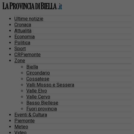
Ultime notizie
Cronaca
Attualità
Economia
Politica
Sport
CRPiemonte
Zone
Biella
Circondario
Cossatese
Valli Mosso e Sessera
Valle Elvo
Valle Cervo
Basso Biellese
Fuori provincia
Eventi & Cultura
Piemonte
Meteo
Video