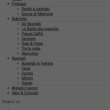
Podcast
Delitti e castighi
Gocce di Memoria
Rubriche
Gli Sbiellati
La Biella che piaceVa
Pausa Caffè
Opinioni
Sale & Pepe
Tra le righe
Necrologi
Speciali
Aziende in Vetrina
Casa
Cucina
Motori
Salute
Annunci Lavoro
Idee & Consigli
Seguici su