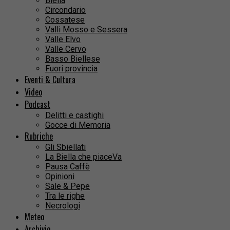
Biella
Circondario
Cossatese
Valli Mosso e Sessera
Valle Elvo
Valle Cervo
Basso Biellese
Fuori provincia
Eventi & Cultura
Video
Podcast
Delitti e castighi
Gocce di Memoria
Rubriche
Gli Sbiellati
La Biella che piaceVa
Pausa Caffè
Opinioni
Sale & Pepe
Tra le righe
Necrologi
Meteo
Archivio