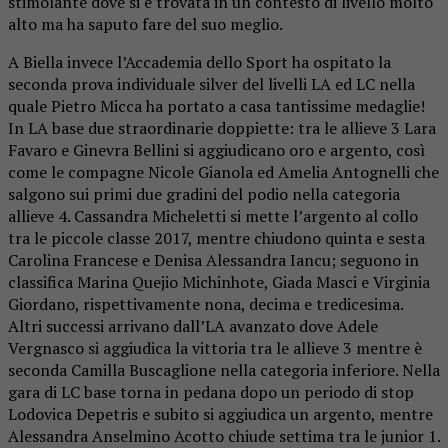
stimolante dove si è trovata in un contesto di livello molto
alto ma ha saputo fare del suo meglio.
A Biella invece l’Accademia dello Sport ha ospitato la
seconda prova individuale silver del livelli LA ed LC nella
quale Pietro Micca ha portato a casa tantissime medaglie!
In LA base due straordinarie doppiette: tra le allieve 3 Lara
Favaro e Ginevra Bellini si aggiudicano oro e argento, così
come le compagne Nicole Gianola ed Amelia Antognelli che
salgono sui primi due gradini del podio nella categoria
allieve 4. Cassandra Micheletti si mette l’argento al collo
tra le piccole classe 2017, mentre chiudono quinta e sesta
Carolina Francese e Denisa Alessandra Iancu; seguono in
classifica Marina Quejio Michinhote, Giada Masci e Virginia
Giordano, rispettivamente nona, decima e tredicesima.
Altri successi arrivano dall’LA avanzato dove Adele
Vergnasco si aggiudica la vittoria tra le allieve 3 mentre è
seconda Camilla Buscaglione nella categoria inferiore. Nella
gara di LC base torna in pedana dopo un periodo di stop
Lodovica Depetris e subito si aggiudica un argento, mentre
Alessandra Anselmino Acotto chiude settima tra le junior 1.