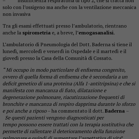
– insufficienza respiratoria di tipo 2, che si tratta non
solo con l’ossigeno ma anche con la ventilazione meccanica
non invasiva
Tra gli esami effettuati presso l’ambulatorio, rientrano
anche la
spirometria
e, a breve, l’
emogasanalisi
.
L’ambulatorio di Pneumologia del Dott. Baderna si tiene il
lunedì, mercoledì e venerdì in Ospedale e il martedì e il
giovedì presso la Casa della Comunità di Cossato.
“
Mi occupo in modo particolare di enfisema congenito,
ovvero di quella forma di enfisema che è secondaria a un
deficit genetico di una proteina (Alfa 1-antitripsina) e che si
manifesta con mancanza di fiato, dilatazione e
degenerazione polmonare, riacutizzazione frequenti di
bronchite e mancanza di respiro dapprima durante lo sforzo
e poi anche a riposo
– ha commentato il dott.
Baderna
–
Se
questi pazienti vengono diagnosticati per
tempo
possono essere trattati con la terapia sostitutiva che
permette di rallentare il deterioramento della funzione
polmonare e quindi di aumentare l’aspettativa di vita
”.