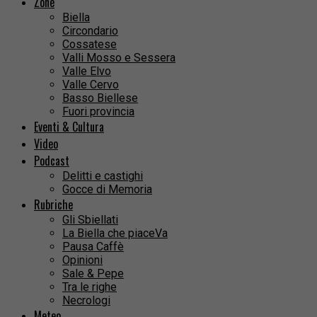
Zone
Biella
Circondario
Cossatese
Valli Mosso e Sessera
Valle Elvo
Valle Cervo
Basso Biellese
Fuori provincia
Eventi & Cultura
Video
Podcast
Delitti e castighi
Gocce di Memoria
Rubriche
Gli Sbiellati
La Biella che piaceVa
Pausa Caffè
Opinioni
Sale & Pepe
Tra le righe
Necrologi
Meteo