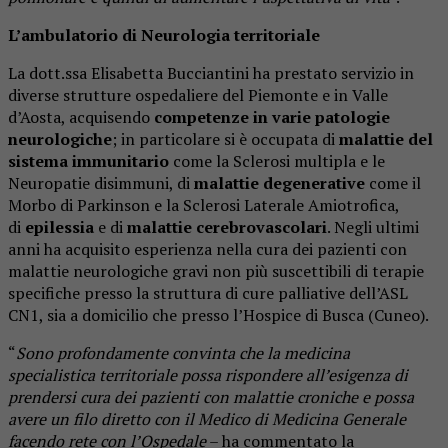
L’ambulatorio di Neurologia territoriale
La dott.ssa Elisabetta Bucciantini ha prestato servizio in
diverse strutture ospedaliere del Piemonte e in Valle
d’Aosta, acquisendo
competenze in varie patologie
neurologiche
; in particolare si è occupata di
malattie del
sistema immunitario
come la Sclerosi multipla e le
Neuropatie disimmuni, di
malattie degenerative
come il
Morbo di Parkinson e la Sclerosi Laterale Amiotrofica,
di
epilessia
e di
malattie cerebrovascolari
. Negli ultimi
anni ha acquisito esperienza nella cura dei pazienti con
malattie neurologiche gravi non più suscettibili di terapie
specifiche presso la struttura di cure palliative dell’ASL
CN1, sia a domicilio che presso l’Hospice di Busca (Cuneo).
“
Sono profondamente convinta che la medicina
specialistica territoriale possa rispondere all’esigenza di
prendersi cura dei pazienti con malattie croniche e possa
avere un filo diretto con il Medico di Medicina Generale
facendo rete con l’Ospedale
– ha commentato la