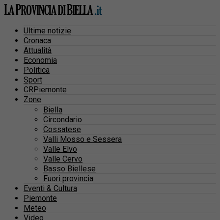
Ultime notizie
Cronaca
Attualità
Economia
Politica
Sport
CRPiemonte
Zone
Biella
Circondario
Cossatese
Valli Mosso e Sessera
Valle Elvo
Valle Cervo
Basso Biellese
Fuori provincia
Eventi & Cultura
Piemonte
Meteo
Video