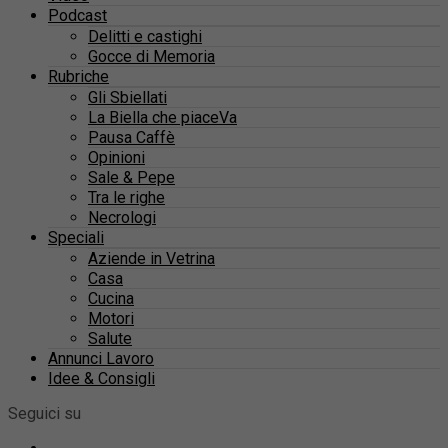
Podcast
Delitti e castighi
Gocce di Memoria
Rubriche
Gli Sbiellati
La Biella che piaceVa
Pausa Caffè
Opinioni
Sale & Pepe
Tra le righe
Necrologi
Speciali
Aziende in Vetrina
Casa
Cucina
Motori
Salute
Annunci Lavoro
Idee & Consigli
Seguici su