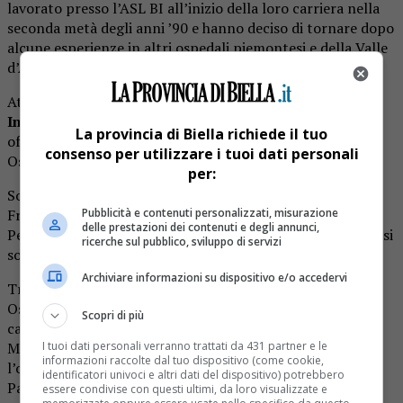
lavorato presso l’ASL BI all’inizio della loro carriera nella
seconda metà degli anni ’90 e hanno deciso di tornare dopo
alcune esperienze in altri ospedali piemontesi e della Valle
d’Aosta.
Attualmente
sono 21 gli Specialisti Ambulatoriali
Interni in forza all’Azienda Sanitaria biellese
, che
La provincia di Biella richiede il tuo
offrono prestazioni per
oltre 420 ore a settimana
in
consenso per utilizzare i tuoi dati personali
Ospedale e nelle sedi territoriali.
per:
Sono presenti in ospedale 7 odontoiatri, Enrico Crestani,
Pubblicità e contenuti personalizzati, misurazione
Franco Fogliano, Paolo Lesca, Davide Cavagnetto, Marta
delle prestazioni dei contenuti e degli annunci,
Petri, Emanuele Coda e Luigi Montella, di cui quattro di essi
ricerche sul pubblico, sviluppo di servizi
sono presenti anche sul territorio.
Archiviare informazioni su dispositivo e/o accedervi
Tra gli Specialisti Ambulatoriali Interni che operano in
Ospedale ci sono l’allergologa Luisa Bommarito, la
Scopri di più
cardiologa Francesca Mirabelli, la nefrologa Veronica
I tuoi dati personali verranno trattati da 431 partner e le
Morellini, l’oculista Annita Fiorentino,
informazioni raccolte dal tuo dispositivo (come cookie,
l’otorinolaringoiatra Maddalena Manzoni, lo pneumologo
identificatori univoci e altri dati del dispositivo) potrebbero
Paolo Baderna, la reumatologa Valentina Fornero.
essere condivise con questi ultimi, da loro visualizzate e