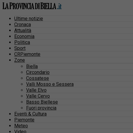
Ultime notizie
Cronaca
Attualità
Economia
Politica
Sport
CRPiemonte
Zone
Biella
Circondario
Cossatese
Valli Mosso e Sessera
Valle Elvo
Valle Cervo
Basso Biellese
Fuori provincia
Eventi & Cultura
Piemonte
Meteo
Video