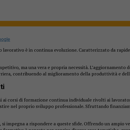
oogle
to lavorativo è in continua evoluzione. Caratterizzato da rapi
etitivo, ma una vera e propria necessità. L’aggiornamento de
riera, contribuendo al miglioramento della produttività e dell
ti
si ai corsi di formazione continua individuale rivolti ai lavor
stire nel proprio sviluppo professionale. Sfruttando finanziam
 si impegna a rispondere a queste sfide. Offrendo un ampio ven
rta formativa è pensata per coprire diverse aree tematiche, ga