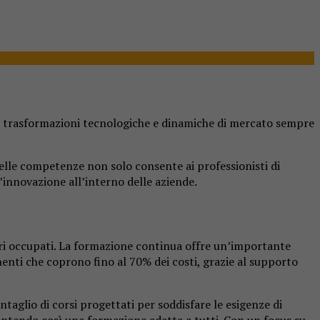
de trasformazioni tecnologiche e dinamiche di mercato sempre
lle competenze non solo consente ai professionisti di
’innovazione all’interno delle aziende.
atori occupati. La formazione continua offre un’importante
enti che coprono fino al 70% dei costi, grazie al supporto
taglio di corsi progettati per soddisfare le esigenze di
rantendo così una formazione adatta a tutti. Con un focus su