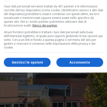
I tuoi dati personali verranno trattati da 431 partner e le informazioni
raccolte dal tuo dispositivo (come cookie, identificatori univoci e altri dati
del dispositivo) potrebbero essere condivise con questi ultimi, da loro
visualizzate e memorizzate oppure essere usate nello specifico da
questo sito. Noi e i nostri partner potremmo utilizzare dati di
localizzazione esatti.
Elenco dei partner
.
Alcuni fornitori potrebbero trattare i tuoi dati personali sulla base
dell'interesse legittimo, al quale puoi opporti gestendo le tue opzioni qui
sotto. Cerca un link in fondo a questa pagina o nel menu del sito per
gestire o revocare il consenso nelle impostazioni della privacy e dei
cookie.
Gestisci le opzioni
Acconsento