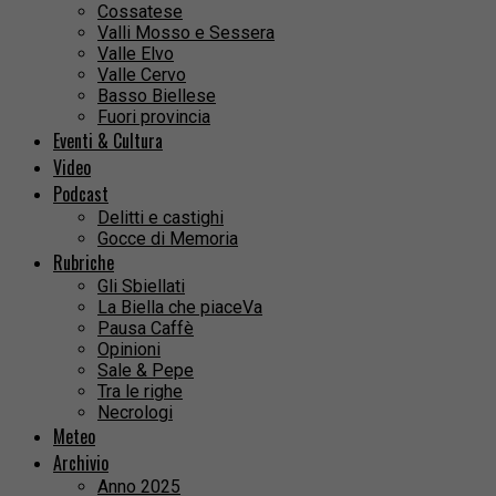
Cossatese
Valli Mosso e Sessera
Valle Elvo
Valle Cervo
Basso Biellese
Fuori provincia
Eventi & Cultura
Video
Podcast
Delitti e castighi
Gocce di Memoria
Rubriche
Gli Sbiellati
La Biella che piaceVa
Pausa Caffè
Opinioni
Sale & Pepe
Tra le righe
Necrologi
Meteo
Archivio
Anno 2025