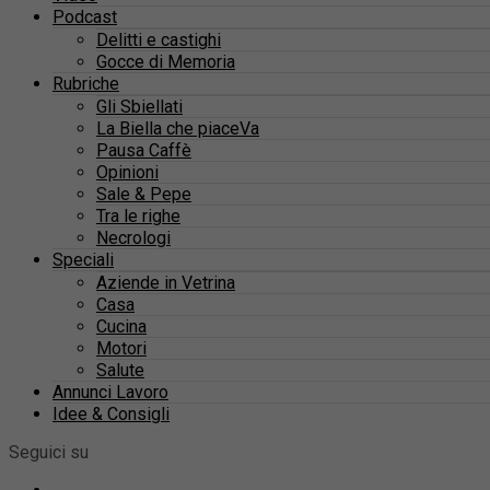
Podcast
Delitti e castighi
Gocce di Memoria
Rubriche
Gli Sbiellati
La Biella che piaceVa
Pausa Caffè
Opinioni
Sale & Pepe
Tra le righe
Necrologi
Speciali
Aziende in Vetrina
Casa
Cucina
Motori
Salute
Annunci Lavoro
Idee & Consigli
Seguici su