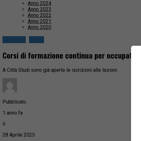
Anno 2024
Anno 2023
Anno 2022
Anno 2021
Anno 2020
Attualità
Biella
Corsi di formazione continua per occupati
A Città Studi sono già aperte le iscrizioni alle lezioni
Pubblicato
1 anno fa
il
28 Aprile 2025