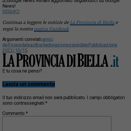
Rimani aggiornato seguendoci su Google
News!
SEGUICI
Continua a leggere le notizie de
La Provincia di Biella
e
segui la nostra
pagina Facebook
Argomenti correlati:
amici
dell'ospedale
asl
biella
donazione
ospedale
Pubblicazione
2022/10/15
E tu cosa ne pensi?
Lascia un commento
Il tuo indirizzo email non sarà pubblicato.
I campi obbligatori
sono contrassegnati
*
Commento
*