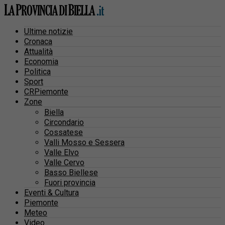
Ultime notizie
Cronaca
Attualità
Economia
Politica
Sport
CRPiemonte
Zone
Biella
Circondario
Cossatese
Valli Mosso e Sessera
Valle Elvo
Valle Cervo
Basso Biellese
Fuori provincia
Eventi & Cultura
Piemonte
Meteo
Video