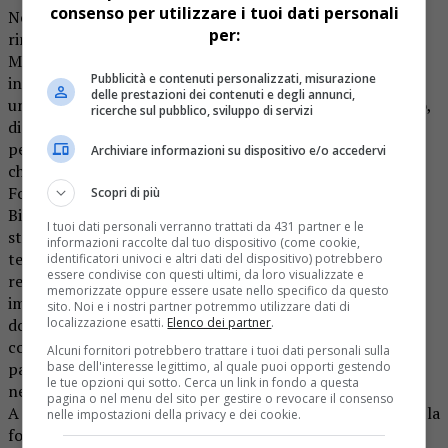
consenso per utilizzare i tuoi dati personali
Nei giorni scorsi è stato ultimato un completo
per:
rinnovamento tecnologico di una delle due Risonanze
Magnetiche donate 8 anni fa da Fondazione CR Biella e
Pubblicità e contenuti personalizzati, misurazione
installate con l’apertura del nuovo Ospedale. Si tratta di
delle prestazioni dei contenuti e degli annunci,
una donazione importante in termini di valore economico,
ricerche sul pubblico, sviluppo di servizi
di livello di innovazione tecnologica e conseguentemente
per le ricadute sulla qualità diagnostica delle prestazioni
Archiviare informazioni su dispositivo e/o accedervi
che sarà possibile eseguire a beneficio dei pazienti.
Fondazione Famiglia Caraccio e Amici dell’Ospedale di
Scopri di più
Biella hanno condiviso e portato a termine un progetto
I tuoi dati personali verranno trattati da 431 partner e le
strategico finalizzato a sostenere il livello di innovazione
informazioni raccolte dal tuo dispositivo (come cookie,
tecnologica del Presidio biellese. L’aggiornamento
identificatori univoci e altri dati del dispositivo) potrebbero
essere condivise con questi ultimi, da loro visualizzate e
realizzato nei giorni scorsi interessa una delle più
memorizzate oppure essere usate nello specifico da questo
importanti “grandi apparecchiature” di cui l’Ospedale è
sito. Noi e i nostri partner potremmo utilizzare dati di
localizzazione esatti.
Elenco dei partner
.
dotato: la Risonanza Magnetica, di cui tutti i cittadini
conoscono il vasto campo di applicazione per numerose
Alcuni fornitori potrebbero trattare i tuoi dati personali sulla
base dell'interesse legittimo, al quale puoi opporti gestendo
patologie: quali ad esempio quelle oncologiche,
le tue opzioni qui sotto. Cerca un link in fondo a questa
neurologiche, vascolari e ortopediche.
pagina o nel menu del sito per gestire o revocare il consenso
A quasi 8 anni dall’apertura del nuovo Ospedale è emersa la
nelle impostazioni della privacy e dei cookie.
fondamentale importanza di sostenere il livello di