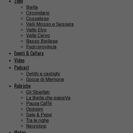
Zone
Biella
Circondario
Cossatese
Valli Mosso e Sessera
Valle Elvo
Valle Cervo
Basso Biellese
Fuori provincia
Eventi & Cultura
Video
Podcast
Delitti e castighi
Gocce di Memoria
Rubriche
Gli Sbiellati
La Biella che piaceVa
Pausa Caffè
Opinioni
Sale & Pepe
Tra le righe
Necrologi
Meteo