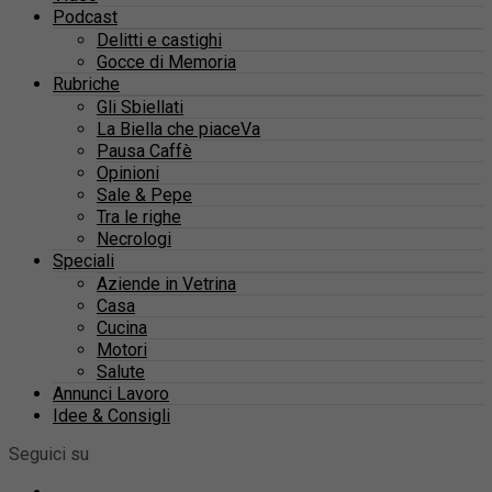
Podcast
Delitti e castighi
Gocce di Memoria
Rubriche
Gli Sbiellati
La Biella che piaceVa
Pausa Caffè
Opinioni
Sale & Pepe
Tra le righe
Necrologi
Speciali
Aziende in Vetrina
Casa
Cucina
Motori
Salute
Annunci Lavoro
Idee & Consigli
Seguici su