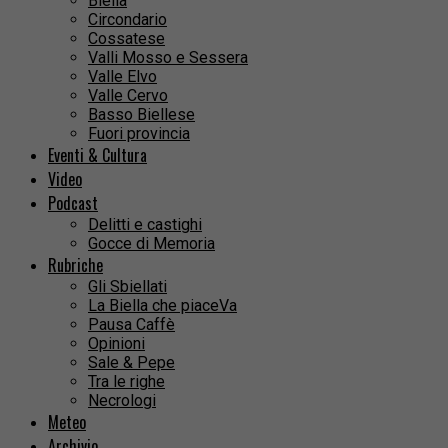
Biella
Circondario
Cossatese
Valli Mosso e Sessera
Valle Elvo
Valle Cervo
Basso Biellese
Fuori provincia
Eventi & Cultura
Video
Podcast
Delitti e castighi
Gocce di Memoria
Rubriche
Gli Sbiellati
La Biella che piaceVa
Pausa Caffè
Opinioni
Sale & Pepe
Tra le righe
Necrologi
Meteo
Archivio