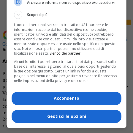
Archiviare informazioni su dispositivo e/o accedervi
Tweet
Scopri di più
I tuoi dati personali verranno trattati da 431 partner e le
informazioni raccolte dal tuo dispositivo (come cookie,
identificatori univoci e altri dati del dispositivo) potrebbero
Aggiungi La Provincia di Biella come
Fonte preferita su
essere condivise con questi ultimi, da loro visualizzate e
Google
memorizzate oppure essere usate nello specifico da questo
sito. Noi e i nostri partner potremmo utilizzare dati di
Arpa Piemonte: domani allerta arancione
localizzazione esatti.
Elenco dei partner
.
Arpa Piemonte: domani allerta arancione
Alcuni fornitori potrebbero trattare i tuoi dati personali sulla
base dell'interesse legittimo, al quale puoi opporti gestendo
le tue opzioni qui sotto. Cerca un link in fondo a questa
Per domani previste piogge moderate diffuse, più intense
pagina o nel menu del sito per gestire o revocare il consenso
nella seconda parte della giornata su tutta la fascia
nelle impostazioni della privacy e dei cookie.
pedemontana alpina. Picchi più elevati attesi su Val Sesia e
Valli di Lanzo. Quota neve sui 1900-2100 metri.
Acconsento
Localmente a quote inferiori di 200-300 metri in
corrispondenza dei rovesci più intensi e delle valli più
interne. Zero termico. In leggera diminuzione sui 2300-
Gestisci le opzioni
2400 m a nord e ovest e sui 25002600 m a sud. In serata
rialzo di 200-300 m sul settore orientale.