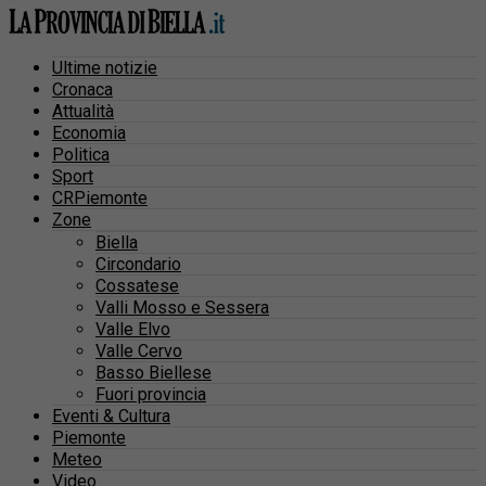
Ultime notizie
Cronaca
Attualità
Economia
Politica
Sport
CRPiemonte
Zone
Biella
Circondario
Cossatese
Valli Mosso e Sessera
Valle Elvo
Valle Cervo
Basso Biellese
Fuori provincia
Eventi & Cultura
Piemonte
Meteo
Video