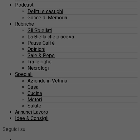
Podcast
Delitti e castighi
Gocce di Memoria
Rubriche
Gli Sbiellati
La Biella che piaceVa
Pausa Caffè
Opinioni
Sale & Pepe
Tra le righe
Necrologi
Speciali
Aziende in Vetrina
Casa
Cucina
Motori
Salute
Annunci Lavoro
Idee & Consigli
Seguici su