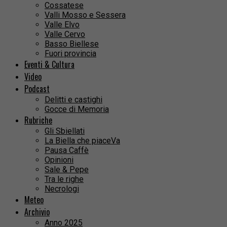
Cossatese
Valli Mosso e Sessera
Valle Elvo
Valle Cervo
Basso Biellese
Fuori provincia
Eventi & Cultura
Video
Podcast
Delitti e castighi
Gocce di Memoria
Rubriche
Gli Sbiellati
La Biella che piaceVa
Pausa Caffè
Opinioni
Sale & Pepe
Tra le righe
Necrologi
Meteo
Archivio
Anno 2025