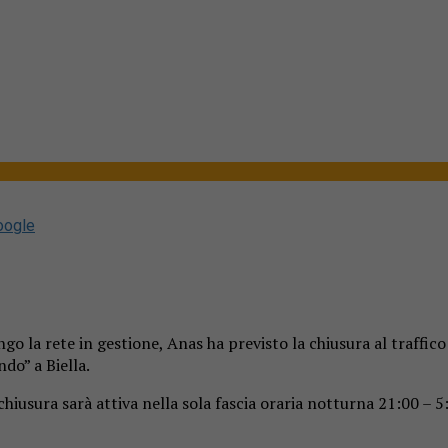
oogle
ngo la rete in gestione, Anas ha previsto la chiusura al traffic
do” a Biella.
 la chiusura sarà attiva nella sola fascia oraria notturna 21:00 –