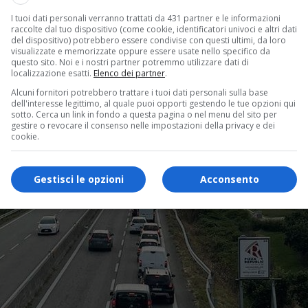
I tuoi dati personali verranno trattati da 431 partner e le informazioni
raccolte dal tuo dispositivo (come cookie, identificatori univoci e altri dati
del dispositivo) potrebbero essere condivise con questi ultimi, da loro
visualizzate e memorizzate oppure essere usate nello specifico da
questo sito. Noi e i nostri partner potremmo utilizzare dati di
localizzazione esatti.
Elenco dei partner
.
Alcuni fornitori potrebbero trattare i tuoi dati personali sulla base
dell'interesse legittimo, al quale puoi opporti gestendo le tue opzioni qui
sotto. Cerca un link in fondo a questa pagina o nel menu del sito per
gestire o revocare il consenso nelle impostazioni della privacy e dei
cookie.
Gestisci le opzioni
Acconsento