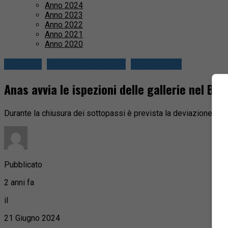
Anno 2024
Anno 2023
Anno 2022
Anno 2021
Anno 2020
Attualità
Biellese Orientale
Circondario
Anas avvia le ispezioni delle gallerie nel Biel
Durante la chiusura dei sottopassi è prevista la deviazione del tr
Pubblicato
2 anni fa
il
21 Giugno 2024