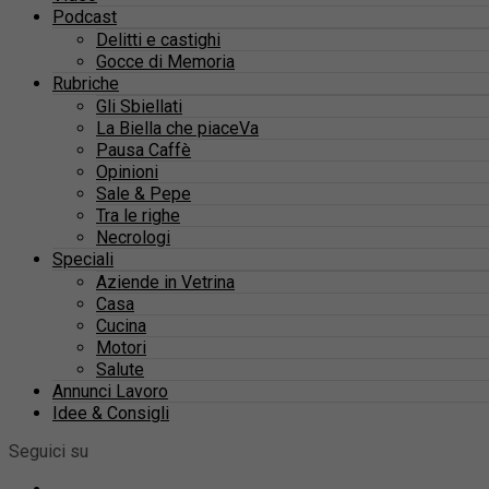
Podcast
Delitti e castighi
Gocce di Memoria
Rubriche
Gli Sbiellati
La Biella che piaceVa
Pausa Caffè
Opinioni
Sale & Pepe
Tra le righe
Necrologi
Speciali
Aziende in Vetrina
Casa
Cucina
Motori
Salute
Annunci Lavoro
Idee & Consigli
Seguici su