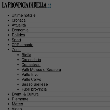
Ultime notizie
Cronaca
Attualità
Economia
Politica
Sport
CRPiemonte
Zone
Biella
Circondario
Cossatese
Valli Mosso e Sessera
Valle Elvo
Valle Cervo
Basso Biellese
Fuori provincia
Eventi & Cultura
Piemonte
Meteo
Video