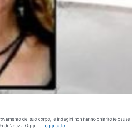
rovamento del suo corpo, le indagini non hanno chiarito le cause
Morta
hi di Notizia Oggi. …
Leggi tutto
nella
valigia,