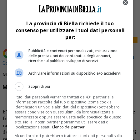
Share
Tweet
La provincia di Biella richiede il tuo
consenso per utilizzare i tuoi dati personali
per:
Pubblicità e contenuti personalizzati, misurazione
delle prestazioni dei contenuti e degli annunci,
Aggiungi La Provincia di Biella come
Fonte preferita su
ricerche sul pubblico, sviluppo di servizi
Google
Archiviare informazioni su dispositivo e/o accedervi
Minaccia il suicidio sui social: salvata
Scopri di più
Minaccia il suicidio sui social: salvata
I tuoi dati personali verranno trattati da 431 partner e le
informazioni raccolte dal tuo dispositivo (come cookie,
identificatori univoci e altri dati del dispositivo) potrebbero
E’ stato un amico e vedere sulla pagina social della giovane
essere condivise con questi ultimi, da loro visualizzate e
memorizzate oppure essere usate nello specifico da questo
frasi allarmanti. Ha provato a mettersi in contatto con la
sito. Noi e i nostri partner potremmo utilizzare dati di
ragazza. Ma non riuscendoci ha avvertito le forze
localizzazione esatti.
Elenco dei partner
.
dell’ordine. Polizia e vigili del fuoco sono giunti sul luogo di
Alcuni fornitori potrebbero trattare i tuoi dati personali sulla
residenza della giovane. Hanno trovato la ragazza in stato