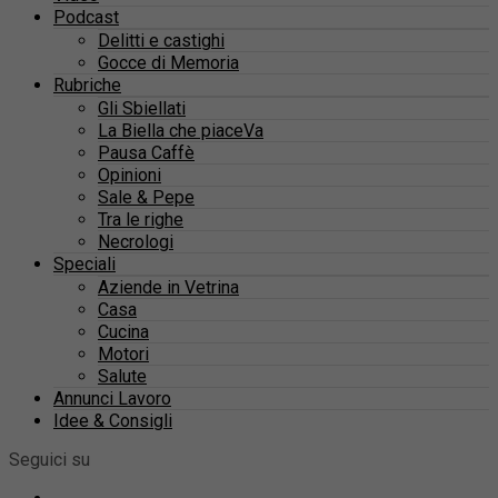
Podcast
Delitti e castighi
Gocce di Memoria
Rubriche
Gli Sbiellati
La Biella che piaceVa
Pausa Caffè
Opinioni
Sale & Pepe
Tra le righe
Necrologi
Speciali
Aziende in Vetrina
Casa
Cucina
Motori
Salute
Annunci Lavoro
Idee & Consigli
Seguici su