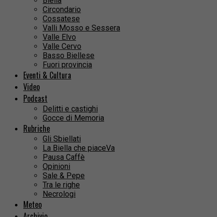
Biella
Circondario
Cossatese
Valli Mosso e Sessera
Valle Elvo
Valle Cervo
Basso Biellese
Fuori provincia
Eventi & Cultura
Video
Podcast
Delitti e castighi
Gocce di Memoria
Rubriche
Gli Sbiellati
La Biella che piaceVa
Pausa Caffè
Opinioni
Sale & Pepe
Tra le righe
Necrologi
Meteo
Archivio