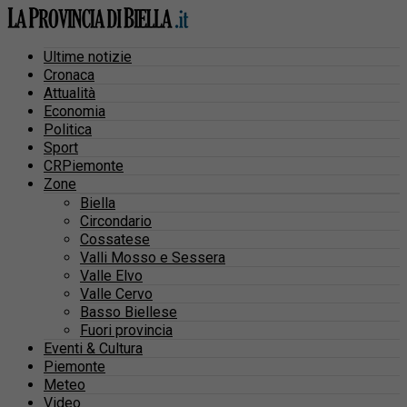
Ultime notizie
Cronaca
Attualità
Economia
Politica
Sport
CRPiemonte
Zone
Biella
Circondario
Cossatese
Valli Mosso e Sessera
Valle Elvo
Valle Cervo
Basso Biellese
Fuori provincia
Eventi & Cultura
Piemonte
Meteo
Video